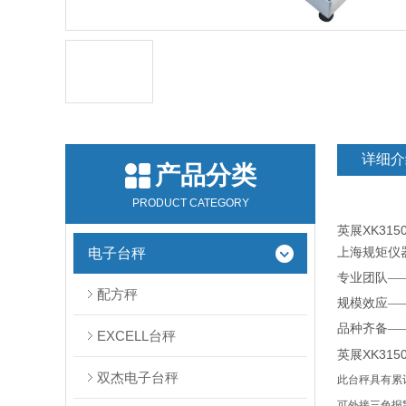
详细介
产品分类
PRODUCT CATEGORY
英展XK315
电子台秤
上海规矩仪
专业团队—
配方秤
规模效应—
品种齐备—
EXCELL台秤
英展XK315
双杰电子台秤
此台秤具有累
可外接三色报