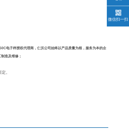
微信扫一扫
50C
电子秤授权代理商，仁沃公司始终以产品质量为根，服务为本的企
工制造及维修；
而定。