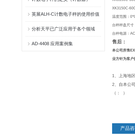
XK3150C-60
英展ALH-C计数电子秤的使用价值
温度范围：
0
台秤秤盘尺寸
分析天平已广泛应用于各个领域
台秤电源：
AC
售后：
AD-4408 应用案例集
本公司所售
EX
业方针为客户
1
、上海地
2
、自本公
（：
）
产品咨