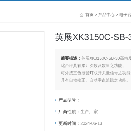
首页
>
产品中心
>
电子
英展XK3150C-S
简要描述：
英展XK3150C-SB-30
此台秤具有累计次数及数量之功能。
可外接三色报警灯或开关量信号之功能
具有自动校正、自动零点追踪之功能。
电子台秤具有双重过载保护功能。
具有双色LED充电指示，可清楚指示充
产品型号：
台秤按键采有触感之设计，采用3M胶
电子台秤外壳采用ABS塑钢材质，使用
厂商性质：
生产厂家
更新时间：
2024-06-13