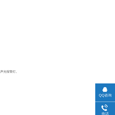
色声光报警灯。
QQ咨询
电话