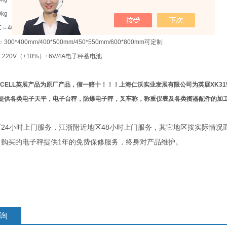
0kg
600kg
50g
1/15000
℃
～
40
℃
：
300*400mm/400*500mm/450*550mm/600*800mm
可定制
 220V
（
±10%
）
+6V/4A
电子秤蓄电池
CELL
英展产品为原厂产品，假一赔十！！！上海仁沃实业发展有限公司为英展
XK31
提供各类电子天平，电子台秤，防爆电子秤，叉车称，称重仪表及各类衡器配件的加
24
48
区
小时上门服务，江浙附近地区
小时上门服务，其它地区按实际情况
1
司购买的电子秤提供
年的免费保修服务，终身对产品维护。
询