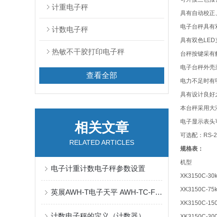
计重电子秤
具有自动校正
电子台秤具有
计数电子秤
具有双色
LED
热敏不干胶打印电子秤
台秤按键采有
电子台秤外壳
查看全部
电力不足时有
具有设计良好
本台秤采用大
电子显示表头
相关文章
可选配：
RS-2
RELATED ARTICLES
规格表：
机型
电子计重计数电子秤参数设置
XK3150C-30
XK3150C-75
英展AWH-T电子天平 AWH-TC-FSB计数电子秤
XK3150C-15
计数电子秤的定义（计数器）
XK3150C-30