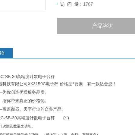
访 问 量：
1767
产品咨询
绍
0C-SB-30高精度计数电子台秤
XK3150C
:
器科技有限公司
电子秤
价格是*要素，有一款适合您！
—为你创造优质服务品质。
—给你带来真正的价格优。
—覆盖衡器、天平行业的众多产品。
0C-SB-30高精度计数电子台秤
(
: )
计次数及数量之功能。
警灯或开关量信号之功能。（可设定：上限、合格、下限三点）