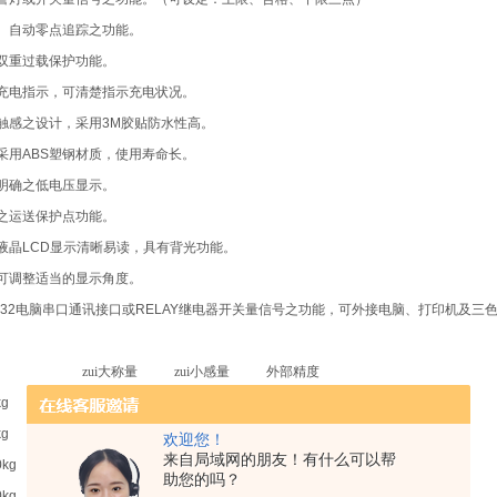
、自动零点追踪之功能。
双重过载保护功能。
充电指示，可清楚指示充电状况。
触感之设计，采用
3M
胶贴防水性高。
采用
ABS
塑钢材质，使用寿命长。
明确之低电压显示。
之运送保护点功能。
液晶
LCD
显示清晰易读，具有背光功能。
可调整适当的显示角度。
32
电脑串口通讯接口或
RELAY
继电器开关量信号之功能，可外接电脑、打印机及三
zui大称量
zui小感量
外部精度
kg
30kg
2g
1/15000
kg
75kg
5g
1/15000
欢迎您！
来自局域网的朋友！有什么可以帮
0kg
150kg
10g
1/15000
助您的吗？
0kg
300kg
20g
1/15000