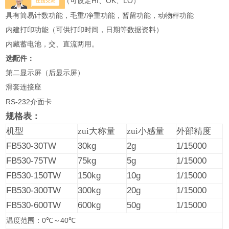
HI
OK
LO
具有检校秤之功能（可设定
、
、
）
/
具有简易计数功能，毛重
净重功能，暂留功能，动物秤功能
内建打印功能（可供打印时间，日期等数据资料）
内藏蓄电池，交、直流两用。
选配件：
第二显示屏（后显示屏）
滑套连接座
RS-232
介面卡
规格表：
机型
zui大称量
zui小感量
外部精度
FB530-30TW
30kg
2g
1/15000
FB530-75TW
75kg
5g
1/15000
FB530-150TW
150kg
10g
1/15000
FB530-300TW
300kg
20g
1/15000
FB530-600TW
600kg
50g
1/15000
0
40
温度范围：
℃
～
℃