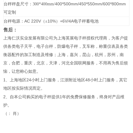
400*500mm/450*550mm/600*800mm
台秤秤盘尺寸：300*400mm/
可定制
AC 220V
10%
+6V/4A
台秤电源：
（±
）
电子秤蓄电池
售后：
上海仁沃实业发展有限公司为上海英展电子秤授权代理商，为客户提
供各类电子天平，电子台秤，防爆电子秤，叉车称，称重仪表及各类
衡器配件的加工制造及维修；上海，嘉兴，昆山，杭州，苏州，南
京，合肥，重庆，北京，天津，河北全国联网服务，不用再为售后烦
恼，让您称心如意。
1
24
48
、上海地区
小时上门服务，江浙附近地区
小时上门服务，其它
地区按实际情况而定。
2
1
、自本公司购买的电子秤提供
年的免费保修服务，终身对产品维
护。
肖
（：
）