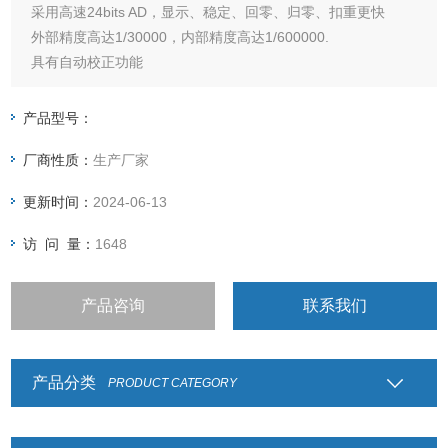
采用高速24bits AD，显示、稳定、回零、归零、扣重更快
外部精度高达1/30000，内部精度高达1/600000.
具有自动校正功能
两段式秤量机型可供选择，多称量范围或者多分度值
具有数量预设功能，重量预设功能，预扣重功能，重量累计功
产品型号：
能
厂商性质：
生产厂家
具有检校秤之功能（可设定HI、OK、LO）
具有简易计数功能，毛重/净重功能，暂留功
更新时间：
2024-06-13
访 问 量：
1648
产品咨询
联系我们
产品分类
PRODUCT CATEGORY