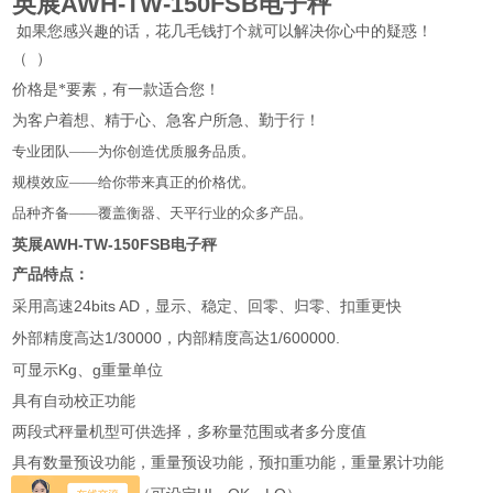
英展AWH-TW-150FSB电子秤
如果您感兴趣的话，花几毛钱打个就可以解决你心中的疑惑！
（
）
价格是*要素，有一款适合您！
为客户着想、精于心、急客户所急、勤于行！
专业团队——为你创造优质服务品质。
规模效应——给你带来真正的价格优。
品种齐备——覆盖衡器、天平行业的众多产品。
英展AWH-TW-150FSB电子秤
产品特点：
24bits AD
采用高速
，显示、稳定、回零、归零、扣重更快
1/30000
1/600000.
外部精度高达
，内部精度高达
Kg
g
可显示
、
重量单位
具有自动校正功能
两段式秤量机型可供选择，多称量范围或者多分度值
具有数量预设功能，重量预设功能，预扣重功能，重量累计功能