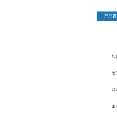
产品咨
您
您
联
常