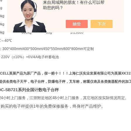
来自局域网的朋友！有什么可以帮
助您的吗？
kg
75kg
5g
1/15000
0kg
150kg
10g
1/15000
0kg
300kg
20g
1/15000
0kg
600kg
50g
1/15000
℃
～
40
℃
：
300*400mm/400*500mm/450*550mm/600*800mm
可定制
 220V
（
±10%
）
+6V/4A
电子秤蓄电池
CELL
英展产品为原厂产品，假一赔十！！！上海仁沃实业发展有限公司为英展
XK31
提供各类电子天平，电子台秤，防爆电子秤，叉车称，称重仪表及各类衡器配件的加
50C-SB721系列全国计数电子台秤
24
小时上门服务，江浙附近地区
48
小时上门服务，其它地区按实际情况而定。
1
司购买的电子秤提供
年的免费保修服务，终身对产品维护。