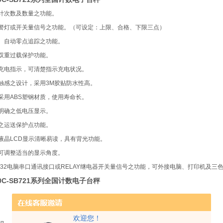
计次数及数量之功能。
警灯或开关量信号之功能。（可设定：上限、合格、下限三点）
、自动零点追踪之功能。
双重过载保护功能。
充电指示，可清楚指示充电状况。
触感之设计，采用
3M
胶贴防水性高。
采用
ABS
塑钢材质，使用寿命长。
明确之低电压显示。
之运送保护点功能。
液晶
LCD
显示清晰易读，具有背光功能。
可调整适当的显示角度。
32
电脑串口通讯接口或
RELAY
继电器开关量信号之功能，可外接电脑、打印机及三
50C-SB721系列全国计数电子台秤
zui大称量
zui小感量
外部精度
欢迎您！
kg
30kg
2g
1/15000