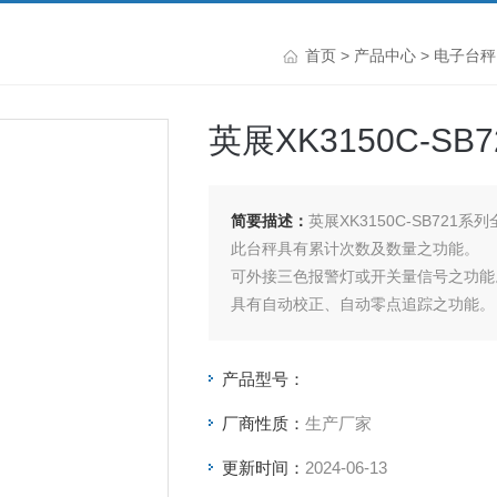
首页
>
产品中心
>
电子台秤
英展XK3150C-
简要描述：
英展XK3150C-SB721
此台秤具有累计次数及数量之功能。
可外接三色报警灯或开关量信号之功能
具有自动校正、自动零点追踪之功能。
电子台秤具有双重过载保护功能。
具有双色LED充电指示，可清楚指示充
产品型号：
台秤按键采有触感之设计，采用3M胶
电子台秤外壳采用ABS塑钢材质，使用
厂商性质：
生产厂家
更新时间：
2024-06-13