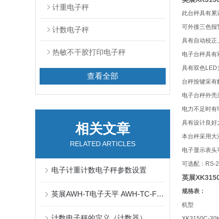
计重电子秤
此台秤具有累
可外接三色报
计数电子秤
具有自动校正
热敏不干胶打印电子秤
电子台秤具有
具有双色
LED
查看全部
台秤按键采有
电子台秤外壳
电力不足时有
具有设计良好
相关文章
本台秤采用大
RELATED ARTICLES
电子显示表头
可选配：
RS-2
电子计重计数电子秤参数设置
英展XK31
规格表：
英展AWH-T电子天平 AWH-TC-FSB计数电子秤
机型
计数电子秤的定义（计数器）
XK3150C-30