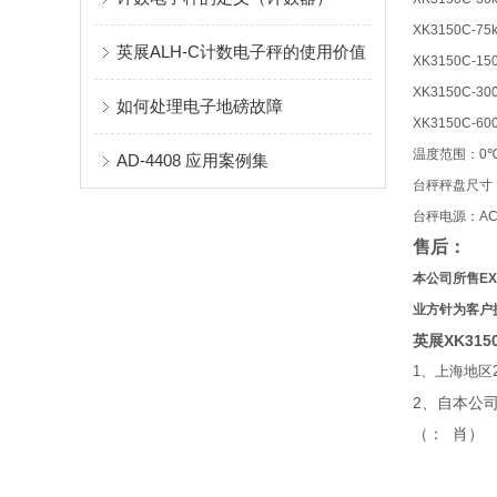
XK3150C-75
英展ALH-C计数电子秤的使用价值
XK3150C-15
XK3150C-30
如何处理电子地磅故障
XK3150C-60
温度范围：
0
AD-4408 应用案例集
台秤秤盘尺寸
台秤电源：
AC
售后：
本公司所售
EX
业方针为客户
英展XK31
1
、上海地区
2
、自本公
肖
（：
）