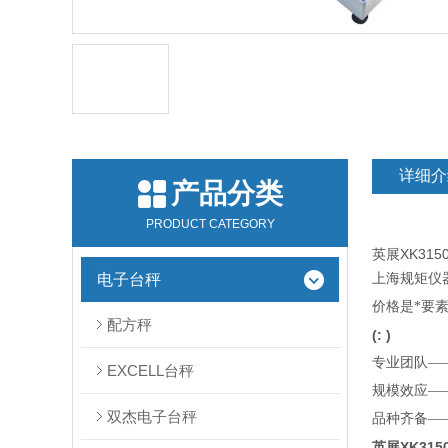
详细介
产品分类
PRODUCT CATEGORY
英展XK31
电子台秤
上海规矩仪
价格是*要
配方秤
(
: )
专业团队—
EXCELL台秤
规模效应—
双杰电子台秤
品种齐备—
英展XK31