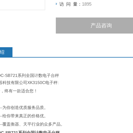
访 问 量：
1895
产品咨询
绍
50C-SB721系列全国计数电子台秤
XK3150C
:
器科技有限公司
电子秤
素，终有一款适合您！
—为你创造优质服务品质。
—给你带来真正的价格优。
—覆盖衡器、天平行业的众多产品。
50C-SB721系列全国计数电子台秤