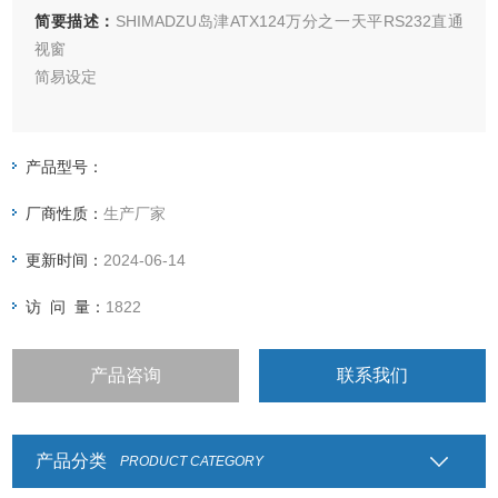
简要描述：
SHIMADZU岛津ATX124万分之一天平RS232直通
视窗
简易设定
在测量过程中，只需一按键，可快速调节天平的响应性及稳定
性。
产品型号：
厂商性质：
生产厂家
个数测定功能
更新时间：
2024-06-14
校准记录可以有时间、日期，符合GLP/GMP/ISO要求。
访 问 量：
1822
产品咨询
联系我们
产品分类
PRODUCT CATEGORY