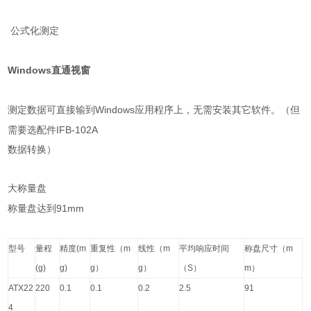
公式化测定
Windows
直通视窗
Windows
测定数据可直接输到
应用程序上，无需安装其它软件。（但
IFB-102A
需要选配件
数据转换）
大称量盘
91mm
称量盘达到
型号
量程
精度
(m
重复性（
m
线性（
m
平均响应时间
称盘尺寸（
m
(g)
g)
g
）
g
）
（
S
）
m
）
ATX22
220
0.1
0.1
0.2
2.5
91
4