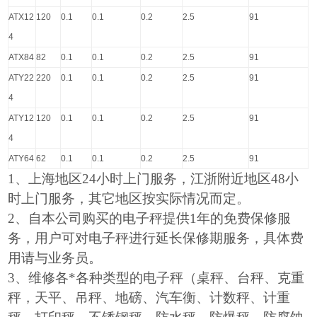
ATX12
120
0.1
0.1
0.2
2.5
91
4
ATX84
82
0.1
0.1
0.2
2.5
91
ATY22
220
0.1
0.1
0.2
2.5
91
4
ATY12
120
0.1
0.1
0.2
2.5
91
4
ATY64
62
0.1
0.1
0.2
2.5
91
1、上海地区24小时上门服务，江浙附近地区48小
时上门服务，其它地区按实际情况而定。
2
、自本公司购买的电子秤提供1年的免费保修服
务，用户可对电子秤进行延长保修期服务，具体费
用请与业务员。
3
、维修各*各种类型的电子秤（桌秤、台秤、克重
秤，天平、吊秤、地磅、汽车衡、计数秤、计重