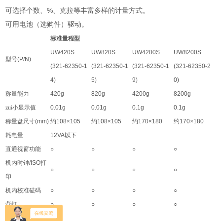
%
可选择个数、
、克拉等丰富多样的计量方式。
可用电池（选购件）驱动。
标准量程型
UW420S
UW820S
UW4200S
UW8200S
型号
(P/N)
(321-62350-1
(321-62350-1
(321-62350-1
(321-62350-2
4)
5)
9)
0)
称量能力
420g
820g
4200g
8200g
zui小显示值
0.01g
0.01g
0.1g
0.1g
称量盘尺寸
(mm)
约
108×105
约
108×105
约
170×180
约
170×180
耗电量
12VA
以下
直通视窗功能
○
○
○
○
机内时钟
/ISO
打
○
○
○
○
印
机内校准砝码
○
○
○
○
背灯
○
○
○
○