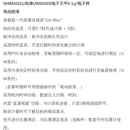
SHIMADZU岛津UW8200S电子天平0.1g*电子秤
电动校准
Uni Bloc
装载新一代质量传感器“
"
0.7
-S
响应性提高：只需
秒完成计测（
型）
耐冲击性提高：耐冲击的耐久性设计
温度特性提高：可进行随时间变化极少的计测
PSC
U
采用
全自动校准，灵敏度随时保持一定。可稳定地进行测定（
W
系列）
U
采用方便的定时校准功能，可按设定的时刻自动进行灵敏度校准（
W
系列）
（必要时随时可用按键操作的「电动校准」）
采用机内时钟功能，数据注入日期、时刻。
1
内置“直通视窗"功能，与计算机连接，只需
根电缆线即可。
附在计量时可了解目标的模拟显示。
也可进行比重测定。与比重测定器具（选购件）配套可作比重计使
用。