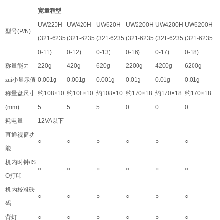
宽量程型
UW220H
UW420H
UW620H
UW2200H
UW4200H
UW6200H
型号
(P/N)
(321-6235
(321-6235
(321-6235
(321-6235
(321-6235
(321-6235
0-11)
0-12)
0-13)
0-16)
0-17)
0-18)
称量能力
220g
420g
620g
2200g
4200g
6200g
zui小显示值
0.001g
0.001g
0.001g
0.01g
0.01g
0.01g
称量盘尺寸
约
108×10
约
108×10
约
108×10
约
170×18
约
170×18
约
170×18
(mm)
5
5
5
0
0
0
耗电量
12VA
以下
直通视窗功
○
○
○
○
○
○
能
机内时钟
/IS
○
○
○
○
○
○
O
打印
机内校准砝
○
○
○
○
○
○
码
背灯
○
○
○
○
○
○