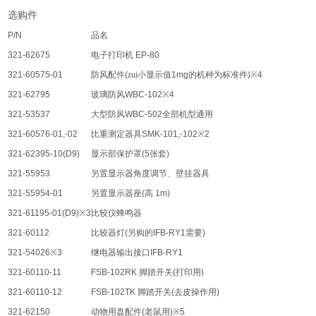
选购件
P/N
品名
321-62675
电子打印机
EP-80
321-60575-01
防风配件
(
zui小显示值
1mg
的机种为标准件
)※4
321-62795
玻璃防风
WBC-102※4
321-53537
大型防风
WBC-502
全部机型通用
321-60576-01,-02
比重测定器具
SMK-101,-102※2
321-62395-10(D9)
显示部保护罩
(5
张套
)
321-55953
另置显示器角度调节、壁挂器具
321-55954-01
另置显示器座
(
高
1m)
321-61195-01(D9)※3
比较仪蜂鸣器
321-60112
比较器灯
(
另购的
IFB-RY1
需要
)
321-54026※3
继电器输出接口
IFB-RY1
321-60110-11
FSB-102RK
脚踏开关
(
打印用
)
321-60110-12
FSB-102TK
脚踏开关
(
去皮操作用
)
321-62150
动物用盘配件
(
老鼠用
)※5