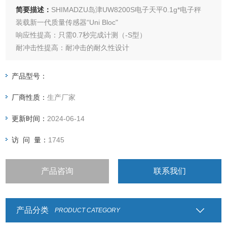
简要描述：
SHIMADZU岛津UW8200S电子天平0.1g*电子秤
装载新一代质量传感器“Uni Bloc"
响应性提高：只需0.7秒完成计测（-S型）
耐冲击性提高：耐冲击的耐久性设计
采用PSC全自动校准，灵敏度随时保持一定。可稳定地进行测
定（UW系列）
产品型号：
采用方便的定时校准功能，可按设定的时刻自动进行灵敏度校
厂商性质：
生产厂家
准（UW系列）
（必要时随时可用按键操作的「
更新时间：
2024-06-14
访 问 量：
1745
产品咨询
联系我们
产品分类
PRODUCT CATEGORY