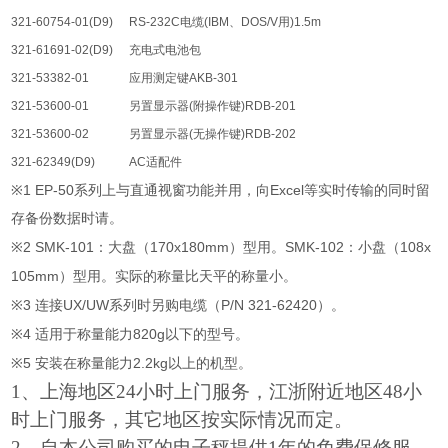
321-60754-01(D9)
RS-232C
电缆
(IBM
、
DOS/V
用
)1.5m
321-61691-02(D9)
充电式电池包
321-53382-01
应用测定键
AKB-301
321-53600-01
另置显示器
(
附操作键
)RDB-201
321-53600-02
另置显示器
(
无操作键
)RDB-202
321-62349(D9)
AC
适配件
※1 EP-50
Excel
系列上与直通视窗功能并用，向
等实时传输的同时留
存备份数据时请。
※2 SMK-101
170x180mm
SMK-102
108x
：大盘（
）型用。
：小盘（
105mm
）型用。实际的称量比天平的称量小。
※3
UX/UW
P/N 321-62420
连接
系列时另购电缆（
）。
※4
820g
适用于称量能力
以下的型号。
※5
2.2kg
安装在称量能力
以上的机型。
1、上海地区24小时上门服务，江浙附近地区48小
时上门服务，其它地区按实际情况而定。
2
、自本公司购买的电子秤提供1年的免费保修服