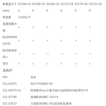
称量盘尺寸
约
108×10
约
108×10
约
108×10
约
170×18
约
170×18
约
170×18
(mm)
5
5
5
0
0
0
耗电量
12VA
以下
直通视窗功
○
○
○
○
○
○
能
机内时钟
/IS
○
○
○
○
○
○
O
打印
机内校准砝
—
—
—
—
—
—
码
※
背灯
○
○
○
○
○
○
选购件
P/N
品名
321-62675
电子打印机
EP-80
321-60575-01
防风配件
(
zui小显示值
1mg
的机种为标准件
)※4
321-62795
玻璃防风
WBC-102※4
321-53537
大型防风
WBC-502
全部机型通用