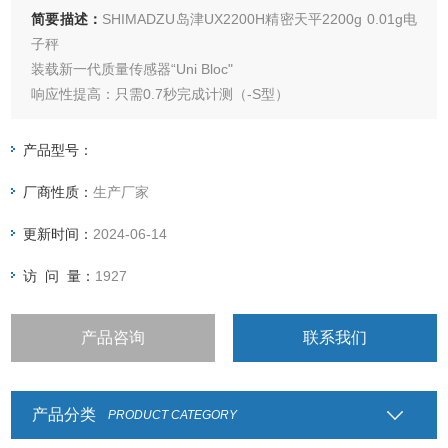
简要描述：
SHIMADZU岛津UX2200H精密天平2200g 0.01g电
子秤
装载新一代质量传感器“Uni Bloc"
响应性提高：只需0.7秒完成计测（-S型）
耐冲击性提高：耐冲击的耐久性设计
温度特性提高：可进行随时间变化极少的计测
产品型号：
采用机内时钟功能，数据注入日期、时刻。
厂商性质：
生产厂家
更新时间：
2024-06-14
访 问 量：
1927
产品咨询
联系我们
产品分类
PRODUCT CATEGORY