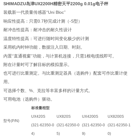
SHIMADZU岛津UX2200H精密天平2200g 0.01g电子秤
Uni Bloc
装载新一代质量传感器“
"
0.7
-S
响应性提高：只需
秒完成计测（
型）
耐冲击性提高：耐冲击的耐久性设计
温度特性提高：可进行随时间变化极少的计测
采用机内时钟功能，数据注入日期、时刻。
1
内置“直通视窗"功能，与计算机连接，只需
根电缆线即可。
附在计量时可了解目标的模拟显示。
也可进行比重测定。与比重测定器具（选购件）配套可作比重计使
用。
%
可选择个数、
、克拉等丰富多样的计量方式。
可用电池（选购件）驱动。
标准量程型
UX420S
UX820S
UX4200S
UX8200S
型号
(P/N)
(321-62350-0
(321-62350-0
(321-62350-0
(321-62350-1
4)
5)
9)
0)