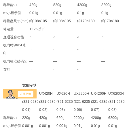
称量能力
420g
820g
4200g
8200g
zui小显示值
0.01g
0.01g
0.1g
0.1g
称量盘尺寸
(mm)
约
108×105
约
108×105
约
170×180
约
170×180
耗电量
12VA
以下
直通视窗功能
○
○
○
○
机内时钟
/ISO
打
○
○
○
○
印
机内校准砝码
※
—
—
—
—
背灯
○
○
○
○
宽量程型
UX220H
UX420H
UX620H
UX2200H
UX4200H
UX6200H
型号
(P/N)
(321-6235
(321-6235
(321-6235
(321-6235
(321-6235
(321-6235
0-01)
0-02)
0-03)
0-06)
0-07)
0-08)
称量能力
220g
420g
620g
2200g
4200g
6200g
zui小显示值
0.001g
0.001g
0.001g
0.01g
0.01g
0.01g