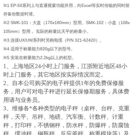
※1 EP-50
Excel
系列上与直通视窗功能并用，向
等实时传输的同时留
存备份数据时请。
※2 SMK-101
170x180mm
SMK-102
108x
：大盘（
）型用。
：小盘（
105mm
）型用
。实际的称量比天平的称量小。
※3
UX/UW
P/N 321-62420
连接
系列时另购电缆（
）。
※4
820g
适用于称量能力
以下的型号。
※5
2.2kg
安装在称量能力
以上的机型。
1、上海地区24小时上门服务，江浙附近地区48小
时上门服务，其它地区按实际情况而定。
2
、自本公司购买的电子秤提供1年的免费保修服
务，用户可对电子秤进行延长保修期服务，具体费
用请与业务员。
3
、维修各*各种类型的电子秤（桌秤、台秤、克重
秤，天平、吊秤、地磅、汽车衡、计数秤、计重
秤，打印秤，不锈钢秤，防水秤，防爆秤，防腐蚀
秤，缓冲秤，钢瓶秤，反应釜秤、称重模块等）及