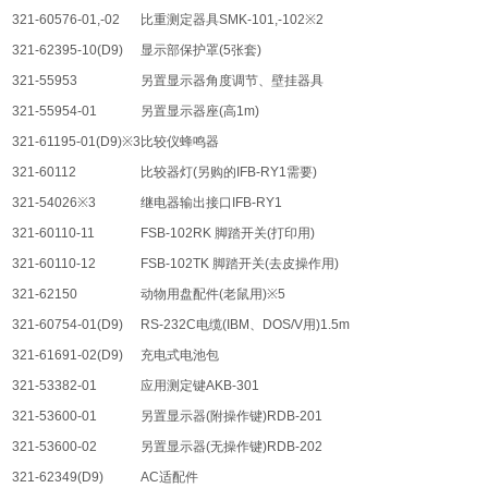
321-60576-01,-02
比重测定器具
SMK-101,-102※2
321-62395-10(D9)
显示部保护罩
(5
张套
)
321-55953
另置显示器角度调节、壁挂器具
321-55954-01
另置显示器座
(
高
1m)
321-61195-01(D9)※3
比较仪蜂鸣器
321-60112
比较器灯
(
另购的
IFB-RY1
需要
)
321-54026※3
继电器输出接口
IFB-RY1
321-60110-11
FSB-102RK
脚踏开关
(
打印用
)
321-60110-12
FSB-102TK
脚踏开关
(
去皮操作用
)
321-62150
动物用盘配件
(
老鼠用
)※5
321-60754-01(D9)
RS-232C
电缆
(IBM
、
DOS/V
用
)1.5m
321-61691-02(D9)
充电式电池包
321-53382-01
应用测定键
AKB-301
321-53600-01
另置显示器
(
附操作键
)RDB-201
321-53600-02
另置显示器
(
无操作键
)RDB-202
321-62349(D9)
AC
适配件