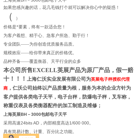
上海英展BH－3000包邮电子天平
如果您感
兴趣的话，花几毛钱打个就可以解决你心中的疑惑！
（
）
价格是*要素，终有一款适合您！
为客户着想、精于心、急客户所急、勤于行！
专业团队——为你创造优质服务品质。
规模效应——给你带来真正的价格优。
品种齐备——覆盖衡器、天平行业的众多
本公司所售EXCELL英展产品为原厂产品，假一赔
十！！！
上海仁沃实业发展有限公司为
英展电子秤授权代理
，仁沃公司始终以产品质量为根，服务为本的企业方针为
商
客户提供各类电子天平，电子台秤，防爆电子秤，叉车称，
称重仪表及各类衡器配件的加工制造及维修；
上海英展BH－3000包邮电子天平
24bits AD
1/600 000
采用高速
，内部精度高达
。
具有简易计数、计重、百分比之功能。