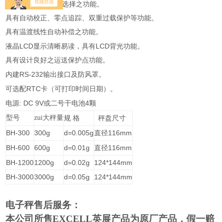
13
具有
种称重单位选择之功能。
具有自动校正、零点追踪、双重过载保护等功能。
具有温渡线性自动补偿之功能。
LCD
LCD
液晶
显示清晰易读，具有
背光功能。
具有设计良好之运送保护点功能。
RS-232
内建
输出接口及防风罩。
RTC
可选配
卡（可打印时间日期）。
: DC 9V
4
电源
或二号干电池
颗
型号
zui大秤量
规
格
秤盘尺寸
BH-300
300g
d=0.005g
116mm
直径
BH-600
600g
d=0.01g
116mm
直径
BH-1200
1200g
d=0.02g
124*144mm
BH-3000
3000g
d=0.05g
124*144mm
电子秤售后服务：
本公司所售EXCELL英展产品为原厂产品，假一赔