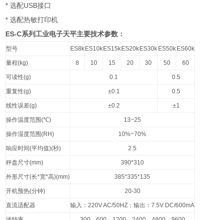
*
USB
选配
接口
*
选配热敏打印机
ES-C
系列工业电子天平主要技术参数：
型号
ES8k
ES10k
ES15k
ES20k
ES30k
ES50k
ES60k
量程
(kg)
8
10
15
20
30
50
60
可读性
(g)
0.1
0.5
重复性
(g)
±0.1
0.5
线性误差
(g)
±0.2
±1
操作温度范围
(
℃
)
13~25
操作湿度范围
(RH)
10%~70%
响应时间
(
平均值
)(
秒
)
2.5
秤盘尺寸
(mm)
390*310
外形尺寸
(
长
*
宽
*
高
)(mm)
385*335*135
开机预热
(
分钟
)
20-30
直流适配器
输入：
220V AC/50HZ
；输出：
7.5V DC/600mA
波特率
300
、
600
、
1200
、
2400
、
4800
、
9600