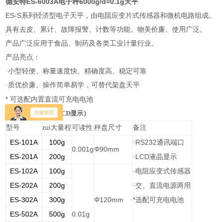
德安特ES-6003A电子秤6000g/d=0.1g天平
ES-S
系列经济型电子天平，由电阻应变片式传感器和微机电路组成。
具有去皮、累计、故障报警、计数等功能。物美价廉、使用广泛。
产品广泛应用于食品、制药及各类工业计量行业。
产品亮点：
·小型轻便、称量速度快、精确度高、稳定可靠
·质优价廉、操作简单易学，可替代架盘天平
*
可选配内置直流可充电电池
经济型电子天平（LCD显示）
型号
zui大量程
可读性
秤盘尺寸
备注
ES-101A
100g
·RS232
通讯端口
0.001g
Φ90mm
ES-201A
200g
·LCD
液晶显示
ES-102A
100g
·
电阻应变式传感器
ES-202A
200g
·
交、直流电源两用
ES-302A
300g
Φ120mm
*
选配可充电电池
ES-502A
500g
0.01g