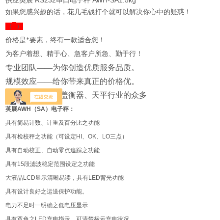
供应英展 RS232串口电子秤 AWH-SA1.5kg
如果您感
兴趣的话，花几毛钱打个就可以解决你心中的疑惑！
（
）
价格是*要素，终有一款适合您！
为客户着想、精于心、急客户所急、勤于行！
专业团队——为你创造优质服务品质。
规模效应——给你带来真正的价格优。
品种齐备——覆盖衡器、天平行业的众多
英展
AWH
（
SA
）电子秤：
具有简易计数、计重及百分比之功能
具有检校秤之功能（可设定
HI
、
OK
、
LO
三点）
具有自动校正、自动零点追踪之功能
具有
15
段滤波稳定范围设定之功能
大液晶
LCD
显示清晰易读，具有
LED
背光功能
具有设计良好之运送保护功能。
电力不足时一明确之低电压显示
具有双色之
LED
充电指示，可清楚标示充电状况。