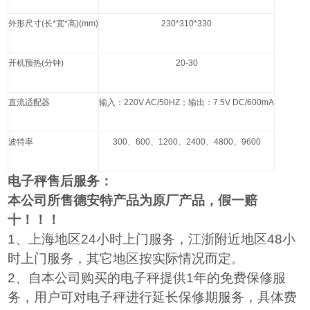
外形尺寸
(
长
*
宽
*
高
)(mm)
230*310*330
开机预热
(
分钟
)
20-30
直流适配器
输入：
220V AC/50HZ
；输出：
7.5V DC/600mA
波特率
300
、
600
、
1200
、
2400
、
4800
、
9600
电子秤售后服务：
本公司所售德安特产品为原厂产品，假一赔
十！！！
1
、上海地区24小时上门服务，江浙附近地区48小
时上门服务，其它地区按实际情况而定。
2
、自本公司购买的电子秤提供1年的免费保修服
务，用户可对电子秤进行延长保修期服务，具体费