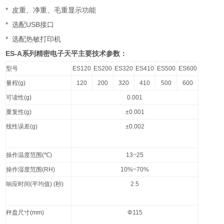
*
皮重、净重、毛重显示功能
*
USB
选配
接口
*
选配热敏打印机
ES-A
系列精密电子天平主要技术参数：
型号
ES120
ES200
ES320
ES410
ES500
ES600
量程
(g)
120
200
320
410
500
600
可读性
(g)
0.001
重复性
(g)
±0.001
线性误差
(g)
±0.002
操作温度范围
(℃)
13~25
操作湿度范围
(RH)
10%~70%
响应时间
(
平均值
) (
秒
)
2.5
秤盘尺寸
(mm)
Φ115