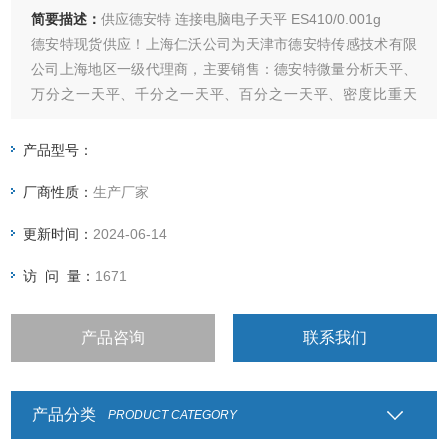
简要描述：
供应德安特 连接电脑电子天平 ES410/0.001g
德安特现货供应！上海仁沃公司为天津市德安特传感技术有限
公司上海地区一级代理商，主要销售：德安特微量分析天平、
万分之一天平、千分之一天平、百分之一天平、密度比重天
平、声光报警天平、工业精密天平，现诚招上海各地区分销
商。
产品型号：
厂商性质：
生产厂家
更新时间：
2024-06-14
访 问 量：
1671
产品咨询
联系我们
产品分类
PRODUCT CATEGORY