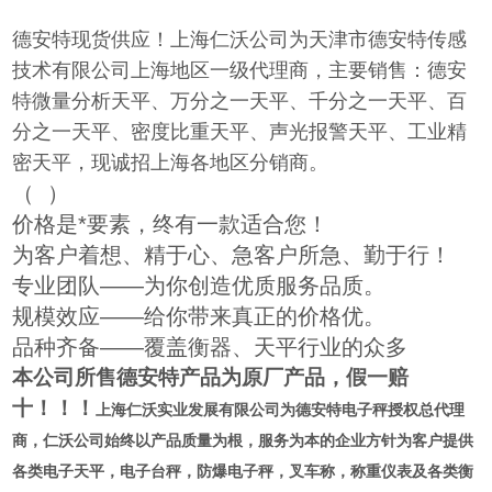
德安特现货供应！上海仁沃公司为天津市德安特传感
技术有限公司上海地区一级代理商，主要销售：德安
特微量分析天平、万分之一天平、千分之一天平、百
分之一天平、密度比重天平、声光报警天平、工业精
密天平，现诚招上海各地区分销商。
（
）
价格是*要素，终有一款适合您！
为客户着想、精于心、急客户所急、勤于行！
专业团队——为你创造优质服务品质。
规模效应——给你带来真正的价格优。
品种齐备——覆盖衡器、天平行业的众多
本公司所售德安特产品为原厂产品，假一赔
十！！！
上海仁沃实业发展有限公司为
德安特电子秤授权总代理
商
，仁沃公司始终以产品质量为根，服务为本的企业方针为客户提供
各类电子天平，电子台秤，防爆电子秤，叉车称，称重仪表及各类衡