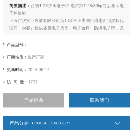
简要描述：
台衡T-28防水电子秤 惠尔邦T-28/30kg前后显示电
子秤价格
上海仁沃实业发展有限公司为T-SCALE中国台湾惠而邦授权代
理商，为客户提供各类电子天平，电子台秤，防爆电子秤，叉
车称，分选秤，灌装秤，包装称，称重仪表及各类衡器配件的
加工制造及维修；上海，嘉兴，昆山，杭州，南京，合肥，重
产品型号：
庆，北京，天津，河北全国联网服务，让您不用再为售后烦
厂商性质：
生产厂家
恼，让您称心如意
更新时间：
2024-06-14
访 问 量：
1737
产品咨询
联系我们
产品分类
PRODUCT CATEGORY