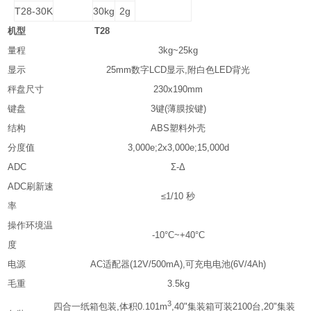
T28-30K
30kg
2g
机型
T28
量程
3kg~25kg
显示
25mm
数字
LCD
显示
,
附白色
LED
背光
秤盘尺寸
230x190mm
键盘
3
键
(
薄膜按键
)
结构
ABS
塑料外壳
分度值
3,000e;2x3,000e;15,000d
ADC
Σ
-
Δ
ADC
刷新速
≤
1/10
秒
率
操作环境温
-10
°
C~+40
°
C
度
电源
AC
适配器
(12V/500mA),
可充电电池
(6V/4Ah)
毛重
3.5kg
3
四合一纸箱包装
,
体积
0.101m
,40"
集装箱可装
2100
台
,20"
集装