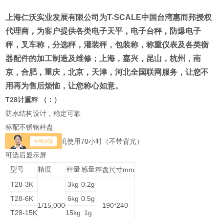
上海仁沃实业发展有限公司为
T-SCALE
中国台湾惠而邦
授权
代理商
，为客户提供各类电子天平，电子台秤，防爆电子
秤，叉车称，分选秤，灌装秤，包装称，称重仪表及各类衡
器配件的加工制造及维修；
上海，嘉兴，昆山，杭州，南
京，合肥，重庆，北京，天津，河北全国联网服务
，让您不
用再为售后烦恼，让您称心如意。
T28
计重秤
（：
）
防水结构设计，稳定可靠
标配不锈钢秤盘
70
充电一次可连续待机使用
小时（不带背光）
可选后显示屏
型号
精度
秤量
感量
mm
秤盘尺寸
T28-3K
3kg
0.2g
T28-6K
6kg
0.5g
1/15,000
190*240
T28-15K
15kg
1g