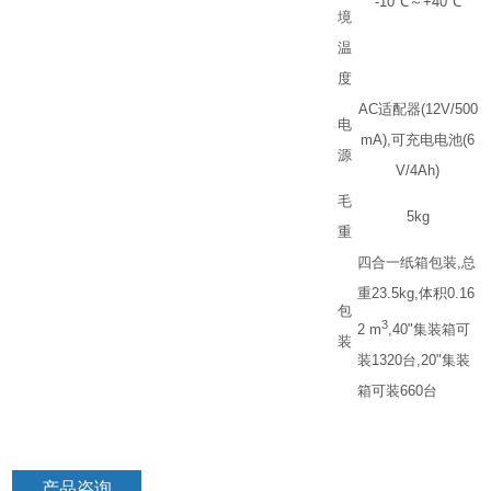
-10
℃
～
+40
℃
境
温
度
AC
适配器
(12V/500
电
mA),
可充电电池
(6
源
V/4Ah)
毛
5kg
重
四合一纸箱包装
,
总
重
23.5kg,
体积
0.16
包
3
2 m
,40"
集装箱可
装
装
1320
台
,20"
集装
箱可装
660
台
产品咨询