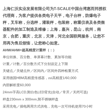
上海仁沃实业发展有限公司为
T-SCALE
中国台湾惠而邦
授权
代理商
，为客户提供各类电子天平，电子台秤，防爆电子
秤，叉车称，分选秤，灌装秤，包装称，称重仪表及各类衡
器配件的加工制造及维修；
上海，嘉兴，昆山，杭州，南
京，合肥，重庆，北京，天津，河北全国联网服务
，让您不
用再为售后烦恼，让您称心如意。
AHW/AHW+
超高精度计重秤（：
）
单位转换、百分数、单屏幕计数、累加等功能
计重／计数／百分数方式下分别设定上下限
关键点／关键点外／区间内／区间外四种检重方式
HBM
1/60,000
采用德国
高精度传感器，zui高精度
60,000
内部解析度
24mm
LCD,
LED
(
)
字高
附白色
背光
自动／常开／关闭可选
230mm x 300mm,
秤盘
附不锈钢秤盘
70
采用充电／插电两用方式供电，充电一次可待机使用
小时