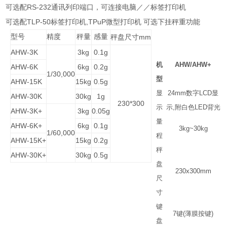
RS-232
可选配
通讯列印端口，可连接电脑／／标签打印机
TLP-50
,TPuP
可选配
标签打印机
微型打印机
可选下挂秤重功能
型号
精度
秤量
感量
mm
秤盘尺寸
AHW-3K
3kg
0.1g
机
AHW/AHW+
AHW-6K
6kg
0.2g
1/30,000
型
AHW-15K
15kg
0.5g
显
24mm
数字
LCD
显
AHW-30K
30kg
1g
230*300
示
示
,
附白色
LED
背光
AHW-3K+
3kg
0.05g
量
AHW-6K+
6kg
0.1g
3kg~30kg
1/60,000
程
AHW-15K+
15kg
0.2g
秤
AHW-30K+
30kg
0.5g
盘
230x300mm
尺
寸
键
7
键
(
薄膜按键
)
盘