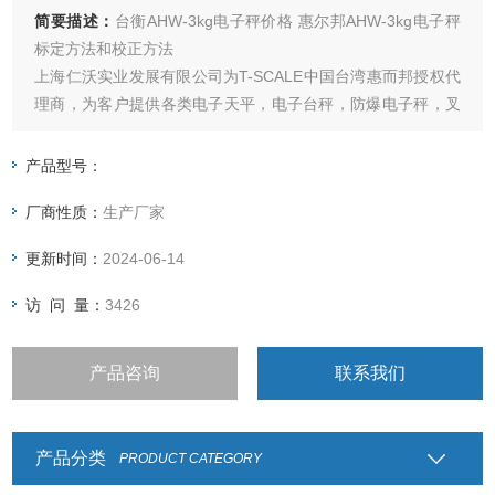
简要描述：
台衡AHW-3kg电子秤价格 惠尔邦AHW-3kg电子秤
标定方法和校正方法
上海仁沃实业发展有限公司为T-SCALE中国台湾惠而邦授权代
理商，为客户提供各类电子天平，电子台秤，防爆电子秤，叉
车称，分选秤，灌装秤，包装称，称重仪表及各类衡器配件的
加工制造及维修；上海，嘉兴，昆山，杭州，南京，合肥，重
产品型号：
庆，北京，天津，河北全国联网服务，让您不用再为售后烦
厂商性质：
生产厂家
恼，让您称心如意
更新时间：
2024-06-14
访 问 量：
3426
产品咨询
联系我们
产品分类
PRODUCT CATEGORY