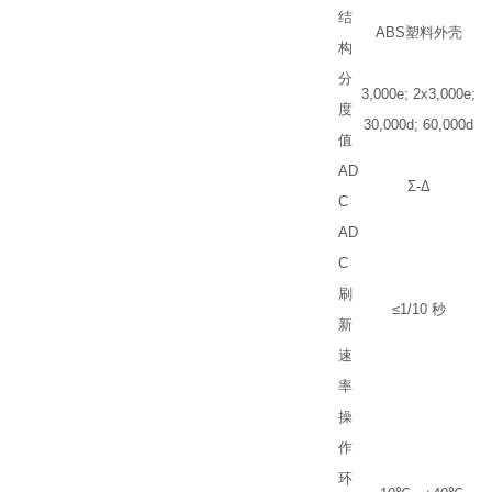
结
ABS
塑料外壳
构
分
3,000e; 2x3,000e;
度
30,000d; 60,000d
值
AD
Σ
-
Δ
C
AD
C
刷
≤
1/10
秒
新
速
率
操
作
环