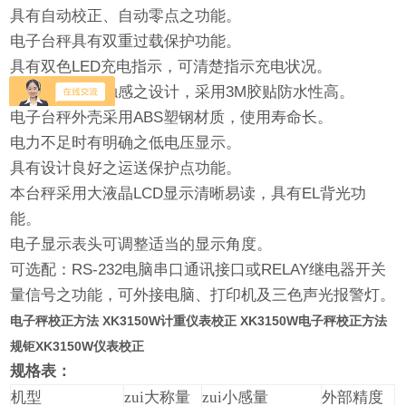
具有自动校正、自动零点之功能。
电子台秤具有双重过载保护功能。
具有双色
LED
充电指示，可清楚指示充电状况。
台秤按键采有触感之设计，采用
3M
胶贴防水性高。
电子台秤外壳采用
ABS
塑钢材质，使用寿命长。
电力不足时有明确之低电压显示。
具有设计良好之运送保护点功能。
本台秤采用大液晶
LCD
显示清晰易读，具有
EL
背光功
能。
电子显示表头可调整适当的显示角度。
可选配：
RS-232
电脑串口通讯接口
或
RELAY
继电器开关
量信号
之功能，可外接电脑、打印机及三色声光报警灯。
电子秤校正方法 XK3150W计重仪表校正 XK3150W电子秤校正方法
规钜XK3150W仪表校正
规格表：
机型
zui大称量
zui小感量
外部精度