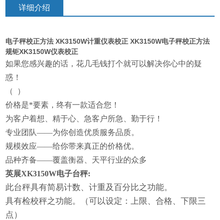
详细介绍
电子秤校正方法 XK3150W计重仪表校正 XK3150W电子秤校正方法
规钜XK3150W仪表校正
如果您感兴趣的话，花几毛钱打个就可以解决你心中的疑
惑！
（
）
价格是*要素，终有一款适合您！
为客户着想、精于心、急客户所急、勤于行！
专业团队——为你创造优质服务品质。
规模效应——给你带来真正的价格优。
品种齐备——覆盖衡器、天平行业的众多
英展XK3150W电子台秤:
此台秤具有简易计数、计重及百分比之功能。
具有检校秤之功能。（可以设定：
上限
、合格、下限三
点）