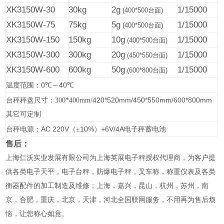
XK3150W-30
30kg
2g
1/15000
(400*500
台面
)
XK3150W-75
75kg
5g
1/15000
(400*500
台面
)
XK3150W-150
150kg
10g
1/15000
(400*500
台面
)
XK3150W-300
300kg
20g
1/15000
(450*550
台面
)
XK3150W-600
600kg
50g
1/15000
(600*800
台面
)
0
40
温度范围：
℃
～
℃
420*520mm/450*550mm/600*800mm
台秤秤盘尺寸：300*400mm/
其它可定制
AC 220V
10%
+6V/4A
台秤电源：
（±
）
电子秤蓄电池
售后：
上海仁沃实业发展有限公司为上海英展电子秤授权代理商，为客户提
供各类电子天平，电子台秤，防爆电子秤，叉车称，称重仪表及各类
衡器配件的加工制造及维修；上海，嘉兴，昆山，杭州，苏州，南
京，合肥，重庆，北京，天津，河北全国联网服务，不用再为售后烦
恼，让您称心如意。