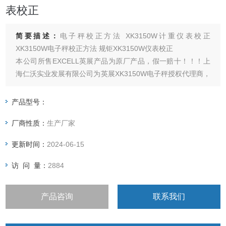
表校正
简要描述：
电子秤校正方法 XK3150W计重仪表校正
XK3150W电子秤校正方法 规钜XK3150W仪表校正
本公司所售EXCELL英展产品为原厂产品，假一赔十！！！上
海仁沃实业发展有限公司为英展XK3150W电子秤授权代理商，
仁沃公司始终以产品质量为根，服务为本的企业方针为客户提
供各类电子天平，电子台秤，防爆电子秤，叉车称，称重仪表
产品型号：
及各类衡器配件的加工制造及维修；
厂商性质：
生产厂家
坚持打造*秀的电子秤销售与维修
更新时间：
2024-06-15
访 问 量：
2884
产品咨询
联系我们