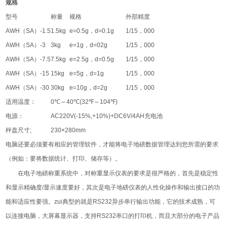
规格
型号
称量
规格
外部精度
AWH
（
SA
）
-1.5
1.5kg
e=0.5g
，
d=0.1g
1/15
，
000
AWH
（
SA
）
-3
3kg
e=1g
，
d=02g
1/15
，
000
AWH
（
SA
）
-7.5
7.5kg
e=2.5g
，
d=0.5g
1/15
，
000
AWH
（
SA
）
-15
15kg
e=5g
，
d=1g
1/15
，
000
AWH
（
SA
）
-30
30kg
e=10g
，
d=2g
1/15
，
000
适用温度：
0℃
～
40℃(32℉
～
104℉)
电源：
AC220V(-15%,+10%)+DC6V/4AH
充电池
秤盘尺寸
;
230×280mm
电脑还要必须要有相应的管理软件，才能将电子地磅数据管理达到您所需的要求
（例如：要将数据统计、打印、储存等）。
在电子地磅称重系统中，对称重显示仪表的要求是很严格的，首先是稳定性
和显示精确度
/
显示速度要好，其次是电子地磅仪表的人性化操作和输出接口的功
能和适应性要强。zui典型的就是
RS232
异步串行输出功能，它的技术成熟，可
以连接电脑，大屏幕显示器，支持
RS232
串口的打印机，而且大部分的电子产品