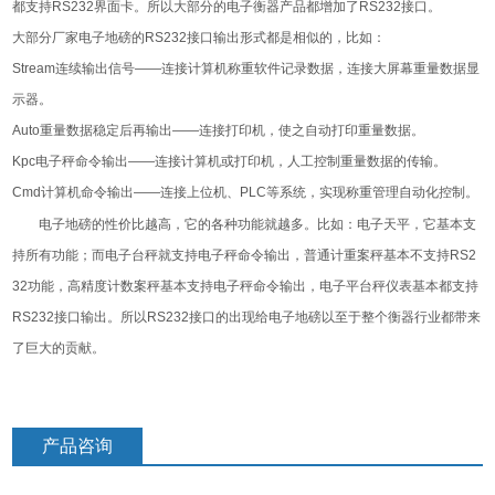
都支持
RS232
界面卡。所以大部分的电子衡器产品都增加了
RS232
接口。
大部分厂家电子地磅的
RS232
接口输出形式都是相似的，比如：
Stream
连续输出信号
——
连接计算机称重软件记录数据，连接大屏幕重量数据显
示器。
Auto
重量数据稳定后再输出
——
连接打印机，使之自动打印重量数据。
Kpc
电子秤命令输出
——
连接计算机或打印机，人工控制重量数据的传输。
Cmd
计算机命令输出
——
连接上位机、
PLC
等系统，实现称重管理自动化控制。
电子地磅的性价比越高，它的各种功能就越多。比如：电子天平，它基本支
持所有功能；而电子台秤就支持电子秤命令输出，普通计重案秤基本不支持
RS2
32
功能，高精度计数案秤基本支持电子秤命令输出，电子平台秤仪表基本都支持
RS232
接口输出。所以
RS232
接口的出现给电子地磅以至于整个衡器行业都带来
了巨大的贡献。
产品咨询