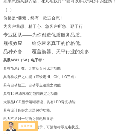
如果您感
兴趣的话，花几毛钱打个就可以解决你心中的疑惑！
（
）
价格是*要素，终有一款适合您！
为客户着想、精于心、急客户所急、勤于行！
专业团队——为你创造优质服务品质。
规模效应——给你带来真正的价格优。
品种齐备——覆盖衡器、天平行业的众多
英展
AWH
（
SA
）电子秤：
具有简易计数、计重及百分比之功能
具有检校秤之功能（可设定
HI
、
OK
、
LO
三点）
具有自动校正、自动零点追踪之功能
具有
15
段滤波稳定范围设定之功能
大液晶
LCD
显示清晰易读，具有
LED
背光功能
具有设计良好之运送保护功能。
电力不足时一明确之低电压显示
具有双色之
LED
充电指示，可清楚标示充电状况。