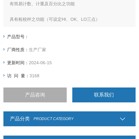
有简易计数、计重及百分比之功能
具有检校秤之功能（可设定HI、OK、LO三点）
具有自动校正、自动零点追踪之功能
产品型号：
厂商性质：
生产厂家
具有15段滤波稳定范围设定之功能
更新时间：
2024-06-15
大液晶LCD显示清晰易读，具有LED背光功能
访 问 量：
3168
产品咨询
联系我们
产品分类
PRODUCT CATEGORY