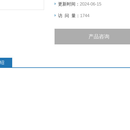
更新时间：
2024-06-15
具有双色LED充电指示，可清楚指示充
访 问 量：
1744
产品咨询
绍