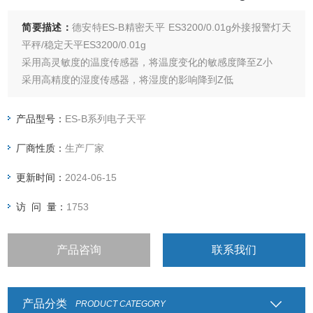
简要描述：
德安特ES-B精密天平 ES3200/0.01g外接报警灯天
平秤/稳定天平ES3200/0.01g
采用高灵敏度的温度传感器，将温度变化的敏感度降至Z小
采用高精度的湿度传感器，将湿度的影响降到Z低
标准RS232双向通讯端口，实现数据与电脑、打印机或其他设
备之间的通讯
产品型号：
ES-B系列电子天平
计数功能、上下限检重功能、累计称量功能、多种单位转换功
厂商性质：
生产厂家
能活体称量功能
* 选配下挂钩称量装置
更新时间：
2024-06-15
访 问 量：
1753
产品咨询
联系我们
产品分类
PRODUCT CATEGORY