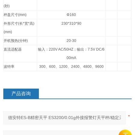
(
秒
)
秤盘尺寸
(mm)
Φ160
外形尺寸
(
长
*
宽
*
高
)
230*310*90
(mm)
开机预热
(
分钟
)
20-30
直流适配器
输入：
220V AC/50HZ
；输出：
7.5V DC/6
00mA
波特率
300
、
600
、
1200
、
2400
、
4800
、
9600
产品咨询