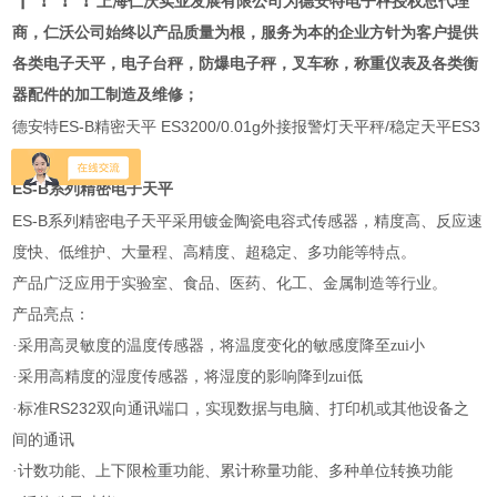
上海仁沃实业发展有限公司为
德安特电子秤授权总代理
商
，仁沃公司始终以产品质量为根，服务为本的企业方针为客户提供
各类电子天平，电子台秤，防爆电子秤，叉车称，称重仪表及各类衡
器配件的加工制造及维修；
德安特ES-B精密天平 ES3200/0.01g外接报警灯天平秤/稳定天平ES3
200/0.01g
ES-B
系列精密电子天平
ES-B
系列精密电子天平采用镀金陶瓷电容式传感器，精度高、反应速
度快、低维护、大量程、高精度、超稳定、多功能等特点。
产品广泛应用于实验室、食品、医药、化工、金属制造等行业。
产品亮点：
·采用高灵敏度的温度传感器，将温度变化的敏感度降至zui小
·采用高精度的湿度传感器，将湿度的影响降到zui低
RS232
·标准
双向通讯端口，实现数据与电脑、打印机或其他设备之
间的通讯
·计数功能、上下限检重功能、累计称量功能、多种单位转换功能