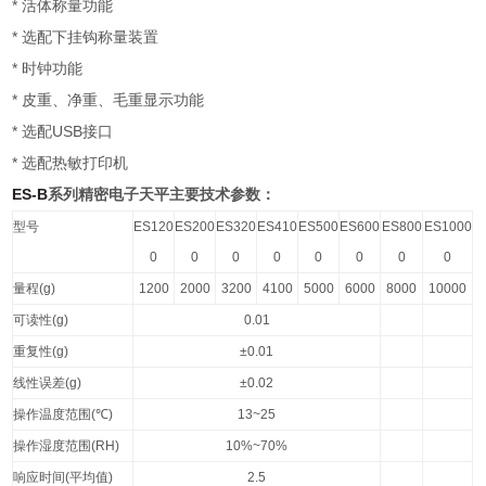
*
活体称量功能
*
选配下挂钩称量装置
*
时钟功能
*
皮重、净重、毛重显示功能
*
USB
选配
接口
*
选配热敏打印机
ES-B
系列精密电子天平主要技术参数：
型号
ES120
ES200
ES320
ES410
ES500
ES600
ES800
ES1000
0
0
0
0
0
0
0
0
量程
(g)
1200
2000
3200
4100
5000
6000
8000
10000
可读性
(g)
0.01
重复性
(g)
±0.01
线性误差
(g)
±0.02
操作温度范围
(
℃
)
13~25
操作湿度范围
(RH)
10%~70%
响应时间
(
平均值
)
2.5