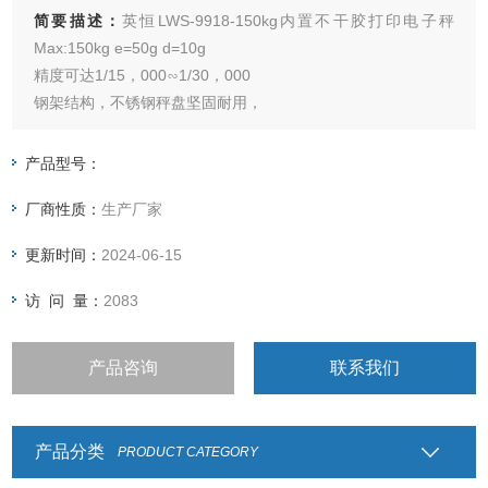
简要描述：
英恒LWS-9918-150kg内置不干胶打印电子秤
Max:150kg e=50g d=10g
精度可达1/15，000∽1/30，000
钢架结构，不锈钢秤盘坚固耐用，
采用充电、插电两用方式供选择，
超大LCD液晶显示，荧幕具自动背光功能，
产品型号：
具多种单位切换，重量累计、简易计数之功能，
厂商性质：
生产厂家
仪表内置热敏不干胶打印（56*25，56*43），可设定中，英
文，条形码等多不同打印格式，
更新时间：
2024-06-15
访 问 量：
2083
产品咨询
联系我们
产品分类
PRODUCT CATEGORY