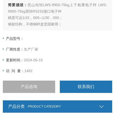
简要描述：
昆山钰恒LWS-9900-75kg上下检重电子秤 LWS-
9900-75kg英恒RS232接口电子秤
精度可达1/15，000∽1/30，000；
钢架结构，不锈钢秤盘坚固耐用；
采用充电、插电两用方式供选择，免除停电困扰；
具公斤、磅、克、吨、盎司单位可供选择；
产品型号：
仪表可选LED数码管或者LCD液晶显示；
厂商性质：
生产厂家
具有累计重量、简易计数之功能；
可设定上下限做检重秤用；
更新时间：
2024-06-15
访 问 量：
1482
产品咨询
联系我们
产品分类
PRODUCT CATEGORY