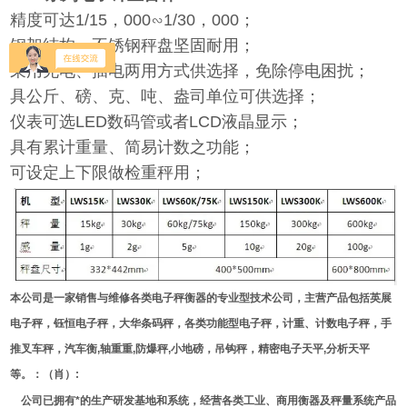
精度可达1/15，000∽1/30，000；
钢架结构，不锈钢秤盘坚固耐用；
采用充电、插电两用方式供选择，免除停电困扰；
具公斤、磅、克、吨、盎司单位可供选择；
仪表可选LED数码管或者LCD液晶显示；
具有累计重量、简易计数之功能；
可设定上下限做检重秤用；
本公司是一家销售与维修各类电子秤衡器的专业型技术公司，主营产品包括英展
电子秤，钰恒电子秤，大华条码秤，各类功能型电子秤，计重、计数电子秤，手
推叉车秤，汽车衡,轴重重,防爆秤,小地磅，吊钩秤，精密电子天平,分析天平
等。：（肖）:
公司已拥有*的生产研发基地和系统，经营各类工业、商用衡器及秤量系统产品