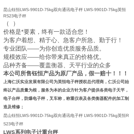
昆山钰恒LWS-9901D-75kg双向通讯电子秤 LWS-9901D-75kg英恒
RS23电子秤
（
）
价格是*要素，终有一款适合您！
为客户着想、精于心、急客户所急、勤于行！
专业团队——为你创造优质服务品质。
规模效应——给你带来真正的价格优。
品种齐备——覆盖衡器、天平行业的众多
本公司所售钰恒产品为原厂产品，假一赔十！！！
上海仁沃实业发展有限公司为英恒
电子秤授权总代理商
，仁沃公司始
终以产品质量为根，服务为本的企业方针为客户提供各类电子天平，
电子台秤，防爆电子秤，叉车称，称重仪表及各类衡器配件的加工制
造及维修；
昆山钰恒LWS-9901D-75kg双向通讯电子秤 LWS-9901D-75kg英恒R
S23电子秤
LWS
系列电子计重台秤