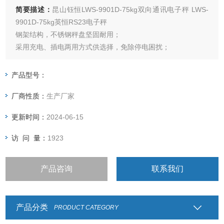
简要描述：
昆山钰恒LWS-9901D-75kg双向通讯电子秤 LWS-
9901D-75kg英恒RS23电子秤
钢架结构，不锈钢秤盘坚固耐用；
采用充电、插电两用方式供选择，免除停电困扰；
具公斤、磅、克、吨、盎司单位可供选择；
仪表可选LED数码管或者LCD液晶显示；
产品型号：
具有累计重量、简易计数之功能；
厂商性质：
生产厂家
可设定上下限做检重秤用；
更新时间：
2024-06-15
访 问 量：
1923
产品咨询
联系我们
产品分类
PRODUCT CATEGORY