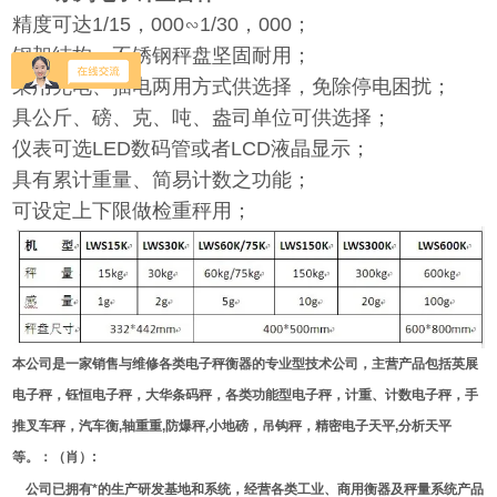
精度可达1/15，000∽1/30，000；
钢架结构，不锈钢秤盘坚固耐用；
采用充电、插电两用方式供选择，免除停电困扰；
具公斤、磅、克、吨、盎司单位可供选择；
仪表可选LED数码管或者LCD液晶显示；
具有累计重量、简易计数之功能；
可设定上下限做检重秤用；
本公司是一家销售与维修各类电子秤衡器的专业型技术公司，主营产品包括英展
电子秤，钰恒电子秤，大华条码秤，各类功能型电子秤，计重、计数电子秤，手
推叉车秤，汽车衡,轴重重,防爆秤,小地磅，吊钩秤，精密电子天平,分析天平
等。：（肖）:
公司已拥有*的生产研发基地和系统，经营各类工业、商用衡器及秤量系统产品