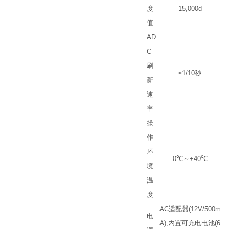
度
15,000d
值
AD
C
刷
≤1/10
秒
新
速
率
操
作
环
0
℃
～
+40
℃
境
温
度
AC
适配器
(12V/500m
电
A),
内置可充电电池
(6