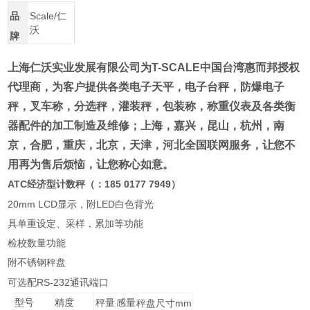
品
Scale/仁
沃
牌
上海仁沃实业发展有限公司为
T-SCALE
中国台湾惠而邦
授权
代理商
，为客户提供各类电子天平，电子台秤，防爆电子
秤，叉车称，分选秤，灌装秤，包装称，称重仪表及各类衡
器配件的加工制造及维修；
上海，嘉兴，昆山，杭州，南
京，合肥，重庆，北京，天津，河北全国联网服务
，让您不
用再为售后烦恼，让您称心如意。
ATC
185 0177 7949
经济型计数秤（：
）
20mm LCD
LED
显示，附
白色背光
具单重设定、采样，累加等功能
检校数量功能
附不锈钢秤盘
RS-232
可选配
通讯端口
型号
精度
秤量
感量
mm
秤盘尺寸