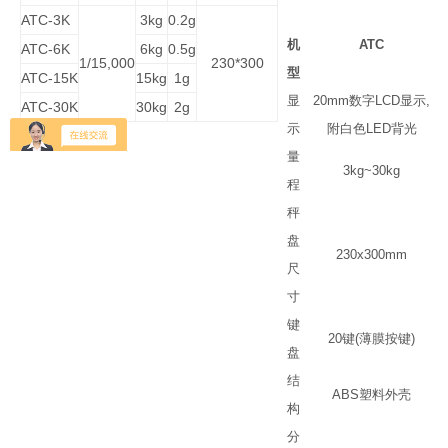
ATC-3K
3kg
0.2g
机
ATC
ATC-6K
6kg
0.5g
1/15,000
230*300
型
ATC-15K
15kg
1g
显
20mm
数字
LCD
显示
,
ATC-30K
30kg
2g
示
附白色
LED
背光
量
3kg~30kg
程
秤
盘
230x300mm
尺
寸
键
20
键
(
薄膜按键
)
盘
结
ABS
塑料外壳
构
分