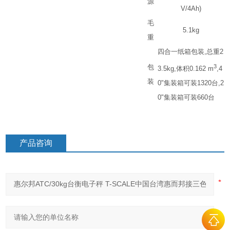
源
V/4Ah)
毛
5.1kg
重
四合一纸箱包装
,
总重
2
包
3
3.5kg,
体积
0.162 m
,4
装
0"
集装箱可装
1320
台
,2
0"
集装箱可装
660
台
产品咨询