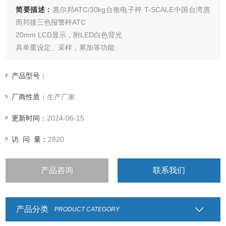
简要描述：
惠尔邦ATC/30kg台衡电子秤 T-SCALE中国台湾惠
而邦接三色报警秤ATC
20mm LCD显示，附LED白色背光
具单重设定、采样，累加等功能
检校数量功能
附不锈钢秤盘
产品型号：
可选配RS-232通讯端口
厂商性质：
生产厂家
更新时间：
2024-06-15
访 问 量：
2820
产品咨询
联系我们
产品分类
PRODUCT CATEGORY