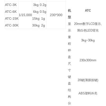
ATC-3K
3kg
0.2g
机
ATC
ATC-6K
6kg
0.5g
1/15,000
230*300
型
ATC-15K
15kg
1g
显
20mm
数字
LCD
显示
,
ATC-30K
30kg
2g
示
附白色
LED
背光
量
3kg~30kg
程
秤
盘
230x300mm
尺
寸
键
20
键
(
薄膜按键
)
盘
结
ABS
塑料外壳
构
分