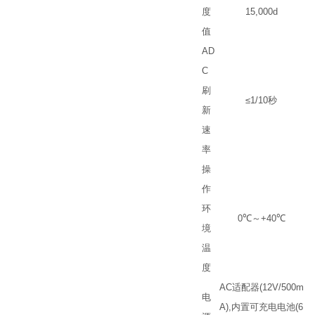
度
15,000d
值
AD
C
刷
≤1/10
秒
新
速
率
操
作
环
0
℃
～
+40
℃
境
温
度
AC
适配器
(12V/500m
电
A),
内置可充电电池
(6