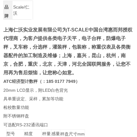
品
Scale/仁
沃
牌
上海仁沃实业发展有限公司为
T-SCALE
中国台湾惠而邦
授权
代理商
，为客户提供各类电子天平，电子台秤，防爆电子
秤，叉车称，分选秤，灌装秤，包装称，称重仪表及各类衡
器配件的加工制造及维修；
上海，嘉兴，昆山，杭州，南
京，合肥，重庆，北京，天津，河北全国联网服务
，让您不
用再为售后烦恼，让您称心如意。
ATC
185 0177 7949
经济型计数秤（：
）
20mm LCD
LED
显示，附
白色背光
具单重设定、采样，累加等功能
检校数量功能
附不锈钢秤盘
RS-232
可选配
通讯端口
型号
精度
秤量
感量
mm
秤盘尺寸