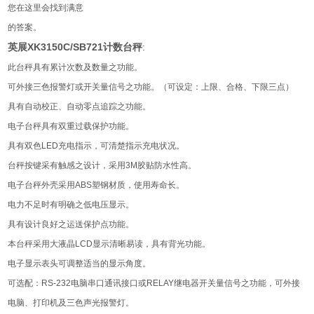
您在这里会找到满意
的答案。
XK3150C/SB721
:
英展
计数台秤
此台秤具有累计次数及数量之功能。
可外接三色报警灯或开关量信号之功能。（可设定：上限、合格、下限三点）
具有自动校正、自动零点追踪之功能。
电子台秤具有双重过载保护功能。
具有双色
LED
充电指示，可清楚指示充电状况。
台秤按键采有触感之设计，采用
3M
胶贴防水性高。
电子台秤外壳采用
ABS
塑钢材质，使用寿命长。
电力不足时有明确之低电压显示。
具有设计良好之运送保护点功能。
本台秤采用大液晶
LCD
显示清晰易读，具有背光功能。
电子显示表头可调整适当的显示角度。
可选配：
RS-232
电脑串口通讯接口或
RELAY
继电器开关量信号之功能，可外接
电脑、打印机及三色声光报警灯。