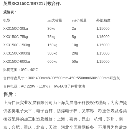
XK3150C/SB721
:
英展
计数台秤
规格表：
机型
zui大称量
zui小感量
外部精度
XK3150C-30kg
30kg
2g
1/15000
XK3150C-75kg
75kg
5g
1/15000
XK3150C-150kg
150kg
10g
1/15000
XK3150C-300kg
300kg
20g
1/15000
XK3150C-600kg
600kg
50g
1/15000
温度范围：
0
℃
～
40
℃
台秤秤盘尺寸：
300*400mm/400*500mm/450*550mm/600*800mm
可定制
台秤电源：
AC 220V
（
±10%
）
+6V/4A
电子秤蓄电池
售后：
上海仁沃实业发展有限公司为上海英展电子秤授权代理商，为客户提
供各类电子天平，电子台秤，防爆电子秤，叉车称，称重仪表及各类
衡器配件的加工制造及维修；上海，嘉兴，昆山，杭州，苏州，南
京，合肥，重庆，北京，天津，河北全国联网服务，不用再为售后烦