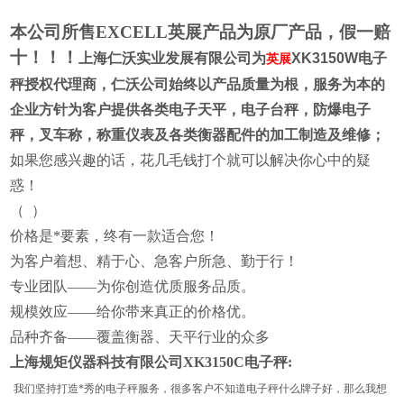
本公司所售EXCELL英展产品为原厂产品，假一赔
十！！！
上海仁沃实业发展有限公司为
XK3150W
电子
英展
秤授权代理商
，仁沃公司始终以产品质量为根，服务为本的
企业方针为客户提供各类电子天平，电子台秤，防爆电子
秤，叉车称，称重仪表及各类衡器配件的加工制造及维修；
如果您感
兴趣的话，花几毛钱打个就可以解决你心中的疑
惑！
（
）
价格是*要素，终有一款适合您！
为客户着想、精于心、急客户所急、勤于行！
专业团队——为你创造优质服务品质。
规模效应——给你带来真正的价格优。
品种齐备——覆盖衡器、天平行业的众多
上海规矩仪器科技有限公司XK3150C电子秤:
我们坚持打造*秀的电子秤服务，很多客户不知道电子秤什么牌子好，那么我想