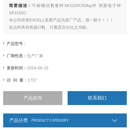
简要描述：
可称螺丝数量秤XK3150C/50kg秤 英展电子秤
XK3150C
本公司所售EXCELL英展产品为原厂产品，假一赔十！！！
此台秤具有简易计数、计重及百分比之功能。
具有检校报警秤之功能。（可以设定：上限、合格、下限三
点）
产品型号：
具有自动校正、自动零点追踪之功能。
厂商性质：
生产厂家
更新时间：
2024-06-15
访 问 量：
1737
产品咨询
联系我们
产品分类
PRODUCT CATEGORY