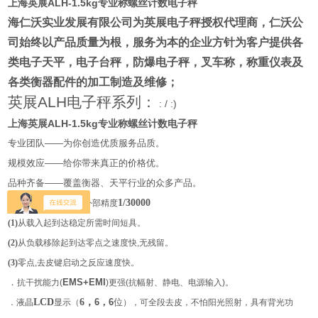
上海英展ALH-1.5kg专业称螺丝计数电子秤
海仁沃实业发展有限公司为英展电子秤授权代理商
，仁沃公
司始终以产品质量为根，服务为本的企业方针为客户提供各
类电子天平，电子台秤，防爆电子秤，叉车称，称重仪表及
各类衡器配件的加工制造及维修；
英展
ALH
电子秤系列：
: / :)
上海英展ALH-1.5kg专业称螺丝计数电子秤
专业团队——为你创造优质服务品质。
规模效应——给你带来真正的价格优。
品种齐备——覆盖衡器、天平行业的众多产品。
24bitsAD
1/30000
采用高速
,外部精度
(1)
从载入起到达稳定所需时间短具。
(2)
从负载移除起到达零点之速度快,无残留。
(3)
零点,去皮键启动之反应速度快。
．
抗干扰能力(
EMS+EMI
)
更强(抗幅射、静电、电源输入)。
LCD
6
，
．液晶
显示（
6
，
6
位
），可全段去皮，不怕阳光照射，具有背光功