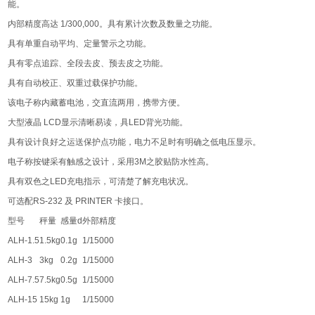
能。
内部精度高达
1/300,000
。具有累计次数及数量之功能。
具有单重自动平均、定量警示之功能。
具有零点追踪、全段去皮、预去皮之功能。
具有自动校正、双重过载保护功能。
该电子称内藏蓄电池，交直流两用，携带方便。
大型液晶
LCD
显示清晰易读，具
LED
背光功能。
具有设计良好之运送保护点功能，电力不足时有明确之低电压显示。
电子称按键采有触感之设计，采用
3M
之胶贴防水性高。
具有双色之
LED
充电指示，可清楚了解充电状况。
可选配
RS-232
及
PRINTER
卡接口。
型号
秤量
感量
d
外部精度
ALH-1.5
1.5kg
0.1g
1/15000
ALH-3
3kg
0.2g
1/15000
ALH-7.5
7.5kg
0.5g
1/15000
ALH-15
15kg
1g
1/15000