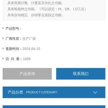
具有简易计数、计重及百分比之功能。
具有检校秤之功能。（可以设定：HI、OK、LO三点）
具有自动校正、自动零点追踪之功能。
具有15段滤波稳定范围设定之功能。
大液晶6位LCD（40mm）显示清晰易读，具有EL背光功能。
产品型号：
具有设计良好之运送保护点功能。电力不足时有明确
厂商性质：
生产厂家
更新时间：
2024-06-15
访 问 量：
1689
产品咨询
联系我们
产品分类
PRODUCT CATEGORY