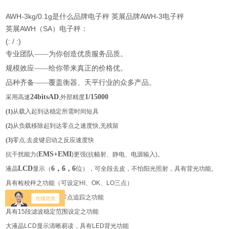
AWH-3kg/0.1g是什么品牌电子秤 英展品牌AWH-3电子秤
AWH
SA
英展
（
）电子秤：
(
: / :)
专业团队——为你创造优质服务品质。
规模效应——给你带来真正的价格优。
品种齐备——覆盖衡器、天平行业的众多产品。
24bitsAD
1/15000
采用高速
,外部精度
(1)
从载入起到达稳定所需时间短具
(2)
从负载移除起到达零点之速度快,无残留
(3)
零点,去皮键启动之反应速度快
EMS+EMI
抗干扰能力(
)更强(抗幅射、静电、电源输入)。
LCD
6
，
6
，
6
位
液晶
显示（
），可全段去皮，不怕阳光照射，具有背光功能。
具有检校秤之功能（可设定
HI
、
OK
、
LO
三点）
具有自动校正、自动零点追踪之功能
具有
15
段滤波稳定范围设定之功能
大液晶
LCD
显示清晰易读，具有
LED
背光功能