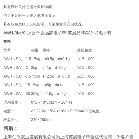
具有设计良好之运送保护功能。
电力不足时一明确之低电压显示
具有双色之
LED
充电指示，可清楚标示充电状况。
AWH-3kg/0.1g是什么品牌电子秤 英展品牌AWH-3电子秤
规格
型号
称量
规格
外部精度
AWH
（
SA
）
-1.5
1.5kg
e=0.5g
，
d=0.1g
1/15
，
000
AWH
（
SA
）
-3
3kg
e=1g
，
d=02g
1/15
，
000
AWH
（
SA
）
-7.5
7.5kg
e=2.5g
，
d=0.5g
1/15
，
000
AWH
（
SA
）
-15
15kg
e=5g
，
d=1g
1/15
，
000
AWH
（
SA
）
-30
30kg
e=10g
，
d=2g
1/15
，
000
适用温度：
0℃
～
40℃(32℉
～
104℉)
电源：
AC220V(-15%,+10%)+DC6V/4AH
充电池
秤盘尺寸
;
230×280mm
售后：
上海仁沃实业发展有限公司为上海英展电子秤授权代理商，为客户提