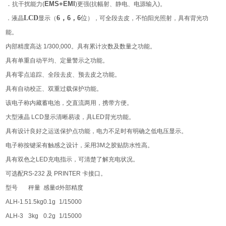
．
抗干扰能力(
EMS+EMI
)
更强(抗幅射、静电、电源输入)。
LCD
6
，
．液晶
显示（
6
，
6
位
），可全段去皮，不怕阳光照射，具有背光功
能。
内部精度高达
1/300,000
。具有累计次数及数量之功能。
具有单重自动平均、定量警示之功能。
具有零点追踪、全段去皮、预去皮之功能。
具有自动校正、双重过载保护功能。
该电子称内藏蓄电池，交直流两用，携带方便。
大型液晶
LCD
显示清晰易读，具
LED
背光功能。
具有设计良好之运送保护点功能，电力不足时有明确之低电压显示。
电子称按键采有触感之设计，采用
3M
之胶贴防水性高。
具有双色之
LED
充电指示，可清楚了解充电状况。
可选配
RS-232
及
PRINTER
卡接口。
型号
秤量
感量
d
外部精度
ALH-1.5
1.5kg
0.1g
1/15000
ALH-3
3kg
0.2g
1/15000