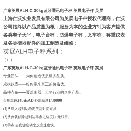
广东英展ALH-C-30kg蓝牙通讯电子秤 英展电子秤 英展
上海仁沃实业发展有限公司为英展电子秤授权代理商
，仁沃
公司始终以产品质量为根，服务为本的企业方针为客户提供
各类电子天平，电子台秤，防爆电子秤，叉车称，称重仪表
及各类衡器配件的加工制造及维修；
英展
ALH
电子秤系列：
:( / :)
广东英展ALH-C-30kg蓝牙通讯电子秤 英展电子秤 英展
专业团队——为你创造优质服务品质。
规模效应——给你带来真正的价格优。
品种齐备——覆盖衡器、天平行业的众多产品。
24bitsAD
1/30000
采用高速
,外部精度
(1)
从载入起到达稳定所需时间短具。
(2)
从负载移除起到达零点之速度快,无残留。
(3)
零点,去皮键启动之反应速度快。