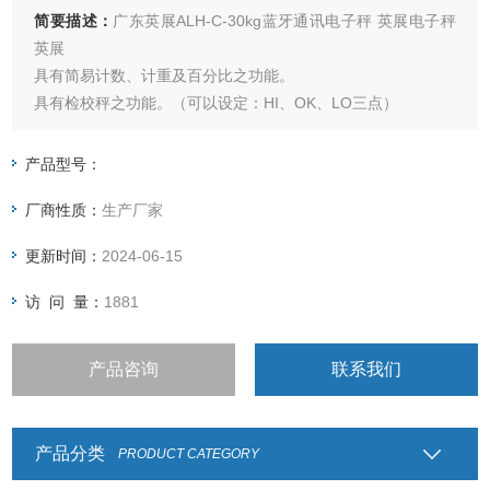
简要描述：
广东英展ALH-C-30kg蓝牙通讯电子秤 英展电子秤
英展
具有简易计数、计重及百分比之功能。
具有检校秤之功能。（可以设定：HI、OK、LO三点）
具有自动校正、自动零点追踪之功能。
具有15段滤波稳定范围设定之功能。
产品型号：
大液晶6位LCD（40mm）显示清晰易读，具有EL背光功能。
厂商性质：
生产厂家
具有设计良好之运送保护点功能。电力不足时有明确
更新时间：
2024-06-15
访 问 量：
1881
产品咨询
联系我们
产品分类
PRODUCT CATEGORY