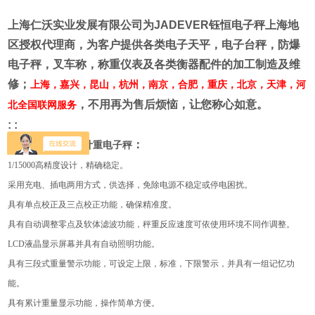
上海仁沃实业发展有限公司为
JADEVER
钰恒电子秤上海地
区授权代理商
，为客户提供各类电子天平，电子台秤，防爆
电子秤，叉车称，称重仪表及各类衡器配件的加工制造及维
修；
上海，嘉兴，昆山，杭州，南京，合肥，重庆，北京，天津，河
，不用再为售后烦恼，让您称心如意。
北全国联网服务
: :
：
钰恒JTS-LW新型计重电子秤
1/15000
高精度设计，精确稳定。
采用充电、插电两用方式，供选择，免除电源不稳定或停电困扰。
具有单点校正及三点校正功能，确保精准度。
具有自动调整零点及软体滤波功能，秤重反应速度可依使用环境不同作调整。
LCD
液晶显示屏幕并具有自动照明功能。
具有三段式重量警示功能，可设定上限，标准，下限警示，并具有一组记忆功
能。
具有累计重量显示功能，操作简单方便。