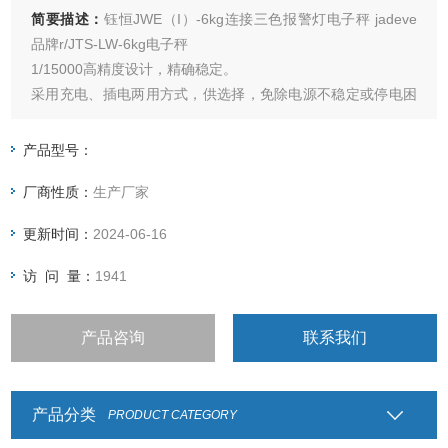
简要描述：
钰恒JWE（I）-6kg连接三色报警灯电子秤 jadeve
品牌r/JTS-LW-6kg电子秤
1/15000高精度设计，精确稳定。
采用充电、插电两用方式，供选择，免除电源不稳定或停电困
扰。
具有单点校正及三点校正功能，确保精准度。
产品型号：
具有自动调整零点及软体滤波功能，秤重反应速度可依使用环
厂商性质：
生产厂家
境不同作调整。
LCD液晶显示屏幕并具有自动照明功能。
更新时间：
2024-06-16
访 问 量：
1941
产品咨询
联系我们
产品分类
PRODUCT CATEGORY