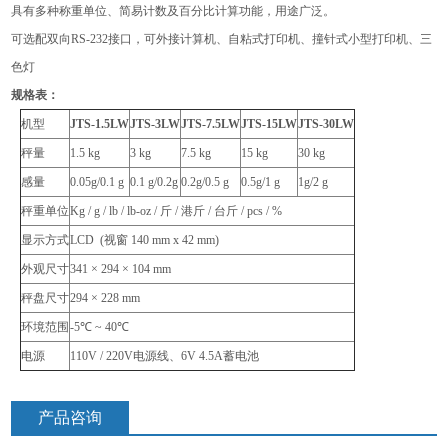
具有多种称重单位、简易计数及百分比计算功能，用途广泛。
可选配双向RS-232接口，可外接计算机、自粘式打印机、撞针式小型打印机、三
色灯
规格表：
机型
JTS-1.5LW
JTS-3LW
JTS-7.5LW
JTS-15LW
JTS-30LW
秤量
1.5 kg
3 kg
7.5 kg
15 kg
30 kg
感量
0.05g/0.1 g
0.1 g/0.2g
0.2g/0.5 g
0.5g/1 g
1g/2 g
秤重单位
Kg / g / lb / lb-oz /
斤 / 港斤 / 台斤 / pcs / %
显示方式
LCD (
视窗 140 mm x 42 mm)
外观尺寸
341 × 294 × 104 mm
秤盘尺寸
294 × 228 mm
环境范围
-5℃ ~ 40℃
电源
110V / 220V
电源线、6V 4.5A蓄电池
产品咨询