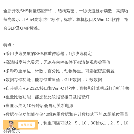
SHS
.
全新开发
称量感应部件，结构紧密，一秒快速显示读数
高清晰
IP-54
Win-CT
萤光显示，
防水防尘标准，标准计算机接口及
软件，符
GLP
GMP
合
及
标准。
特点：
●
SHS
1
采用快速灵敏的
称重传感器，
秒快速稳定
●
高清晰度荧光显示，无论在何种条件下都清楚观察称重值
●
多种称重单位，计数，百分比，动物称重。可选配密度装置
●
GLP
数据存储功能，能存储重量值，
数据，计数数据
●
RS-232C
Win-CT
自带标准
接口和
软件，直接和计算机或打印机连接
●
重量比较功能，能选配比较报警接口及报警灯
●
10
当显示关闭
分钟后会自动关断电源
●
40
20
数据存储功能能存储
组称重数据和在计数模式下的
组单位重量
●
2
5
10
30
1
2
5
10
在数据存储功能中，称重间隔可以
，
，
，
秒或
，
，
，
分钟显示