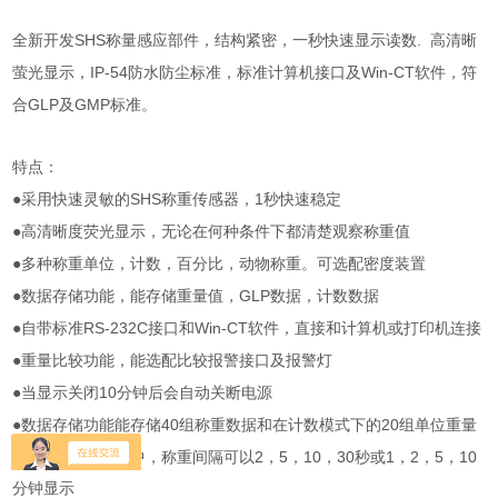
SHS
.
全新开发
称量感应部件，结构紧密，一秒快速显示读数
高清晰
IP-54
Win-CT
萤光显示，
防水防尘标准，标准计算机接口及
软件，符
GLP
GMP
合
及
标准。
特点：
●
SHS
1
采用快速灵敏的
称重传感器，
秒快速稳定
●
高清晰度荧光显示，无论在何种条件下都清楚观察称重值
●
多种称重单位，计数，百分比，动物称重。可选配密度装置
●
GLP
数据存储功能，能存储重量值，
数据，计数数据
●
RS-232C
Win-CT
自带标准
接口和
软件，直接和计算机或打印机连接
●
重量比较功能，能选配比较报警接口及报警灯
●
10
当显示关闭
分钟后会自动关断电源
●
40
20
数据存储功能能存储
组称重数据和在计数模式下的
组单位重量
●
2
5
10
30
1
2
5
10
在数据存储功能中，称重间隔可以
，
，
，
秒或
，
，
，
分钟显示