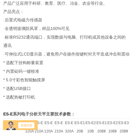
产品广泛应用于科研、教育、医疗、冶金、农业等行业。
产品亮点：
·后置式电磁力传感器
100%
·全透明玻璃防风罩，样品
可见
RS232
·标准
通讯端口，实现数据与电脑、打印机或其他设备之间的
通讯
LCD
·可伸拉式
显示器，避免用户在操作按键时对天平造成冲击和震动
*
选配下挂钩称量装置
*
内置砝码一键校准
* 5.0
寸彩色智能触摸屏
*
USB
选配
接口
*
选配热敏打印机
ES-E
系列电子分析天平主要技术参数：
型号
ES-E
ES-E
ES-E
ES-E
ES-E
ES-E1
ES-E2
ES-E1
ES-E2
ES-E3
120A
210A
120A
210A
320A
20B
10B
20B
Ⅱ
10B
Ⅱ
20B
Ⅱ