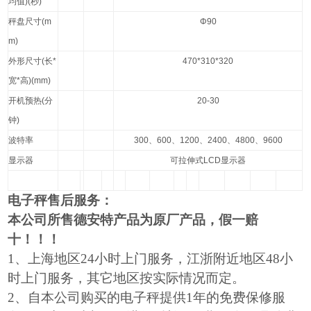
均值
)(
秒
)
秤盘尺寸
(m
Φ90
m)
外形尺寸
(
长
*
470*310*320
宽
*
高
)(mm)
开机预热
(
分
20-30
钟
)
波特率
300
、
600
、
1200
、
2400
、
4800
、
9600
显示器
可拉伸式
LCD
显示器
电子秤售后服务：
本公司所售德安特产品为原厂产品，假一赔
十！！！
1
、上海地区24小时上门服务，江浙附近地区48小
时上门服务，其它地区按实际情况而定。
2
、自本公司购买的电子秤提供1年的免费保修服