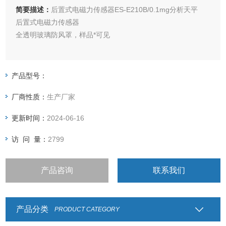
简要描述：
后置式电磁力传感器ES-E210B/0.1mg分析天平
后置式电磁力传感器
全透明玻璃防风罩，样品*可见
标准RS232通讯端口，实现数据与电脑、打印机或其他设备之
间的通讯
产品型号：
厂商性质：
生产厂家
可伸拉式LCD显示器，避免用户在操作按键时对天平造成冲击
和震动
更新时间：
2024-06-16
* 选配下挂钩称量装置
访 问 量：
2799
产品咨询
联系我们
产品分类
PRODUCT CATEGORY