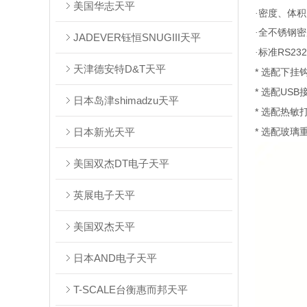
美国华志天平
·密度、体
·全不锈钢
JADEVER钰恒SNUGIII天平
RS232
·标准
天津德安特D&T天平
*
选配下挂
*
USB
选配
日本岛津shimadzu天平
*
选配热敏
日本新光天平
*
选配玻璃
美国双杰DT电子天平
英展电子天平
美国双杰天平
日本AND电子天平
T-SCALE台衡惠而邦天平