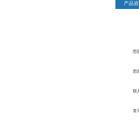
产品咨
您
您
联
常