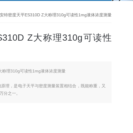
德安特密度天平ES310D Z大称理310g可读性1mg液体浓度测量
10D Z大称理310g可读性
Z大称理310g可读性1mg液体浓度测量
米德原理，是电子天平与密度测量装置相结合，既能称重，又
万分之一。
、塑胶行业、电线电缆制造业、制鞋业、体育用品业、食品