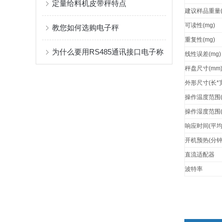
定量给料机皮带秤特点
建议样品重量
可读性
(mg)
教您如何选购电子秤
重复性
(mg)
为什么要用RS485通讯接口电子称
线性误差
(mg)
秤盘尺寸
(mm
外形尺寸
(
长
*
操作温度范围
操作湿度范围
响应时间
(
平
开机预热
(
分
直流适配器
波特率