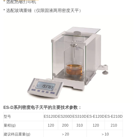
*
选配热敏打印机
*
选配玻璃重锤（仅限固液两用密度天平）
ES-D
系列密度电子天平的主要技术参数：
型号
ES120D
ES200D
ES310D
ES-E120D
ES-E210D
量程
(g)
120
200
310
120
210
建议样品重量
(g)
＞
20
＞
10