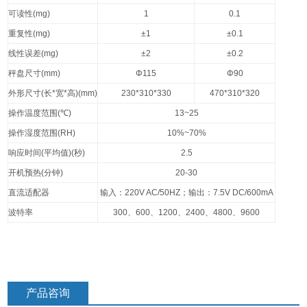
可读性
(mg)
1
0.1
重复性
(mg)
±1
±0.1
线性误差
(mg)
±2
±0.2
秤盘尺寸
(mm)
Φ115
Φ90
外形尺寸
(
长
*
宽
*
高
)(mm)
230*310*330
470*310*320
操作温度范围
(
℃
)
13~25
操作湿度范围
(RH)
10%~70%
响应时间
(
平均值
)(
秒
)
2.5
开机预热
(
分钟
)
20-30
直流适配器
输入：
220V AC/50HZ
；输出：
7.5V DC/600mA
波特率
300
、
600
、
1200
、
2400
、
4800
、
9600
产品咨询