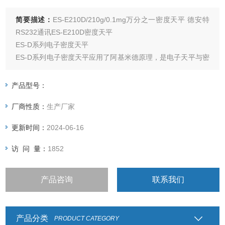
简要描述：
ES-E210D/210g/0.1mg万分之一密度天平 德安特
RS232通讯ES-E210D密度天平
ES-D系列电子密度天平
ES-D系列电子密度天平应用了阿基米德原理，是电子天平与密
度测量装置相结合，既能称重，又能测量密度，操作简单，测
量精度可达万分之一。
产品型号：
产品广泛应用于电子产业、橡胶行业、塑胶行业、电线电缆制
厂商性质：
生产厂家
造业、制鞋业、体育用品业、食品业、化妆品行业等。
更新时间：
2024-06-16
访 问 量：
1852
产品咨询
联系我们
产品分类
PRODUCT CATEGORY