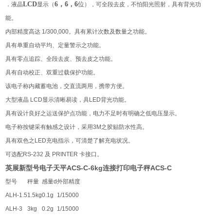
LCD
6
，
．液晶
显示（
6
，
6
位
），可全段去皮，不怕阳光照射，具有背光功
能。
内部精度高达
1/300,000
。具有累计次数及数量之功能。
具有单重自动平均、定量警示之功能。
具有零点追踪、全段去皮、预去皮之功能。
具有自动校正、双重过载保护功能。
该电子称内藏蓄电池，交直流两用，携带方便。
大型液晶
LCD
显示清晰易读，具
LED
背光功能。
具有设计良好之运送保护点功能，电力不足时有明确之低电压显示。
电子称按键采有触感之设计，采用
3M
之胶贴防水性高。
具有双色之
LED
充电指示，可清楚了解充电状况。
可选配
RS-232
及
PRINTER
卡接口。
英展新型号电子天平ACS-C-6kg连接打印电子秤ACS-C
型号
秤量
感量
d
外部精度
ALH-1.5
1.5kg
0.1g
1/15000
ALH-3
3kg
0.2g
1/15000