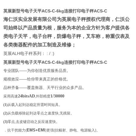
英展新型号电子天平ACS-C-6kg连接打印电子秤ACS-C
海仁沃实业发展有限公司为英展电子秤授权代理商
，仁沃公
司始终以产品质量为根，服务为本的企业方针为客户提供各
类电子天平，电子台秤，防爆电子秤，叉车称，称重仪表及
各类衡器配件的加工制造及维修；
ALH
: / :)
英展
电子秤系列：
英展新型号电子天平ACS-C-6kg连接打印电子秤ACS-C
专业团队——为你创造优质服务品质。
规模效应——给你带来真正的价格优。
品种齐备——覆盖衡器、天平行业的众多产品。
24bitsAD
1/30000
采用高速
,外部精度
(1)
从载入起到达稳定所需时间短具。
(2)
从负载移除起到达零点之速度快,无残留。
(3)
零点,去皮键启动之反应速度快。
．
抗干扰能力(
EMS+EMI
)
更强(抗幅射、静电、电源输入)。