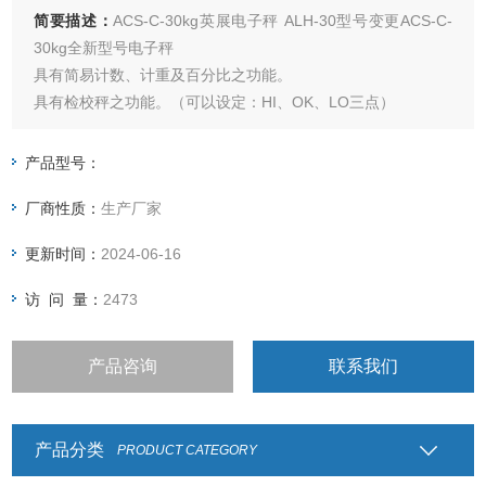
简要描述：
ACS-C-30kg英展电子秤 ALH-30型号变更ACS-C-
30kg全新型号电子秤
具有简易计数、计重及百分比之功能。
具有检校秤之功能。（可以设定：HI、OK、LO三点）
具有自动校正、自动零点追踪之功能。
具有15段滤波稳定范围设定之功能。
产品型号：
大液晶6位LCD（40mm）显示清晰易读，具有EL背光功能。
厂商性质：
生产厂家
具有设计良好之运送保护点功能。电力不足时有明确
更新时间：
2024-06-16
访 问 量：
2473
产品咨询
联系我们
产品分类
PRODUCT CATEGORY