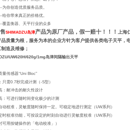
—为你创造优质服务品质。
—给你带来真正的价格优。
—覆盖衡器、天平行业的众多
售
产品为原厂产品，假一赔十！！！
上海
SHIMADZU岛津
产品质量为根，服务为本的企业方针为客户提供各类电子天平，
工制造及维修；
DZU/UW620H/620g/1mg岛津间隔输出天平
Uni Bloc
质量传感器“
”
0.7
-S
：只需
秒完成计测（
型）
高：耐冲击的耐久性设计
高：可进行随时间变化极少的计测
UW
自动校准，灵敏度随时保持一定。可稳定地进行测定（
系列）
UW
定时校准功能，可按设定的时刻自动进行灵敏度校准（
系列）
时可用按键操作的「电动校准」）