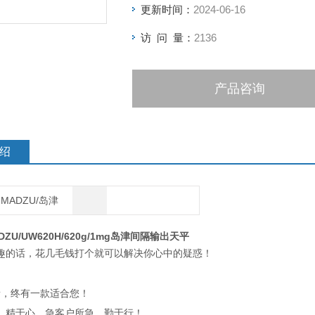
更新时间：
2024-06-16
访 问 量：
2136
产品咨询
绍
IMADZU/岛津
DZU/UW620H/620g/1mg岛津间隔输出天平
趣的话，花几毛钱打个就可以解决你心中的疑惑！
素，终有一款适合您！
、精于心、急客户所急、勤于行！