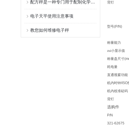
配方秤是一种专门用于配制化学试剂或药品的仪器
背灯
电子天平使用注意事项
型号
(P/N)
教您如何维修电子秤
称量能力
zui小显示值
称量盘尺寸
(m
耗电量
直通视窗功能
机内时钟
/ISO
机内校准砝码
背灯
选购件
P/N
321-62675