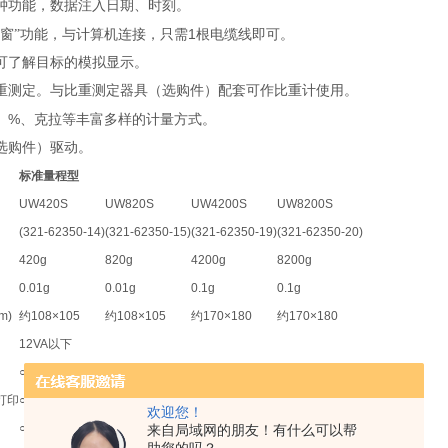
钟功能，数据注入日期、时刻。
1
视窗”功能，与计算机连接，只需
根电缆线即可。
可了解目标的模拟显示。
重测定。与比重测定器具（选购件）配套可作比重计使用。
%
、
、克拉等丰富多样的计量方式。
选购件）驱动。
标准量程型
UW420S
UW820S
UW4200S
UW8200S
(321-62350-14)
(321-62350-15)
(321-62350-19)
(321-62350-20)
420g
820g
4200g
8200g
0.01g
0.01g
0.1g
0.1g
m)
约
108×105
约
108×105
约
170×180
约
170×180
12VA
以下
○
○
○
○
打印
○
○
○
○
欢迎您！
○
○
○
○
来自局域网的朋友！有什么可以帮