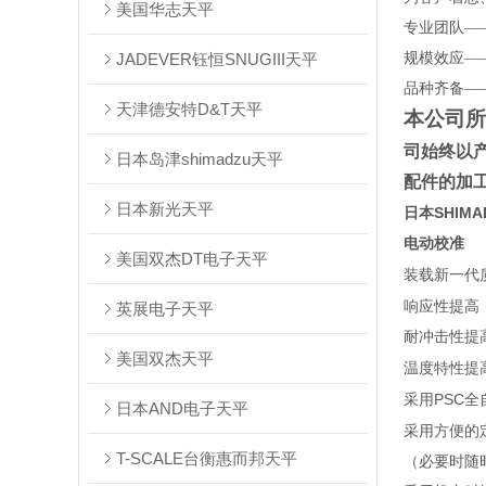
美国华志天平
专业团队—
JADEVER钰恒SNUGIII天平
规模效应—
品种齐备—
天津德安特D&T天平
本公司所
司始终以
日本岛津shimadzu天平
配件的加
日本新光天平
日本SHIMA
电动校准
美国双杰DT电子天平
装载新一代
响应性提高
英展电子天平
耐冲击性提
美国双杰天平
温度特性提
PSC
采用
全
日本AND电子天平
采用方便的
T-SCALE台衡惠而邦天平
（必要时随