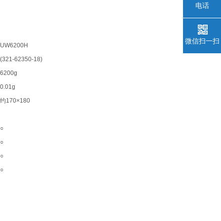
电话
微信扫一扫
UW6200H
(321-62350-18)
6200g
0.01g
约
170×180
○
○
○
○