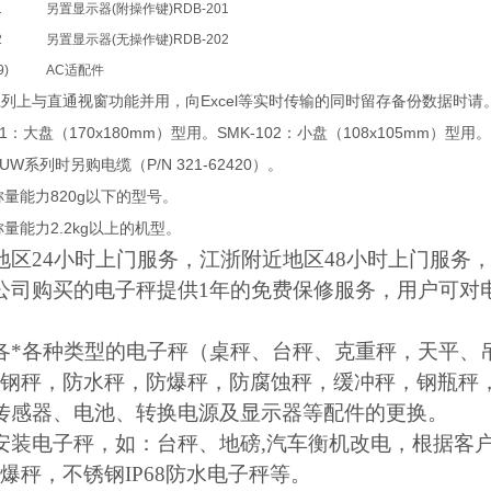
1
另置显示器
(
附操作键
)RDB-201
2
另置显示器
(
无操作键
)RDB-202
9)
AC
适配件
Excel
系列上与直通视窗功能并用，向
等实时传输的同时留存备份数据时请
1
170x180mm
SMK-102
108x105mm
：大盘（
）型用。
：小盘（
）型用。
/UW
P/N 321-62420
系列时另购电缆（
）。
820g
称量能力
以下的型号。
2.2kg
称量能力
以上的机型。
地区24小时上门服务，江浙附近地区48小时上门服务
公司购买的电子秤提供1年的免费保修服务，用户可对
各*各种类型的电子秤（桌秤、台秤、克重秤，天平、
钢秤，防水秤，防爆秤，防腐蚀秤，缓冲秤，钢瓶秤
传感器、电池、转换电源及显示器等配件的更换。
安装电子秤，如：台秤、地磅,汽车衡机改电，根据客
爆秤，不锈钢IP68防水电子秤等。