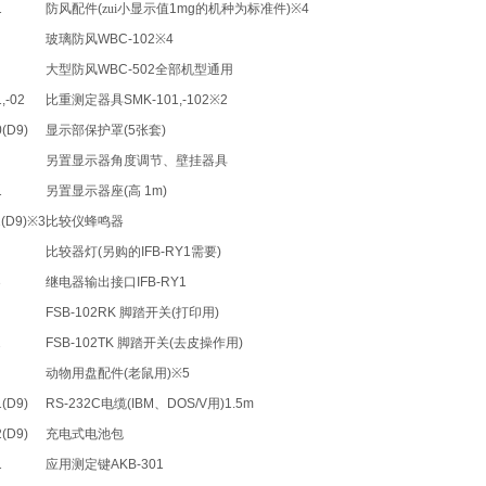
1
防风配件
(
zui小显示值
1mg
的机种为标准件
)※4
玻璃防风
WBC-102※4
大型防风
WBC-502
全部机型通用
,-02
比重测定器具
SMK-101,-102※2
0(D9)
显示部保护罩
(5
张套
)
另置显示器角度调节、壁挂器具
1
另置显示器座
(
高
1m)
1(D9)※3
比较仪蜂鸣器
比较器灯
(
另购的
IFB-RY1
需要
)
3
继电器输出接口
IFB-RY1
FSB-102RK
脚踏开关
(
打印用
)
2
FSB-102TK
脚踏开关
(
去皮操作用
)
动物用盘配件
(
老鼠用
)※5
1(D9)
RS-232C
电缆
(IBM
、
DOS/V
用
)1.5m
2(D9)
充电式电池包
1
应用测定键
AKB-301