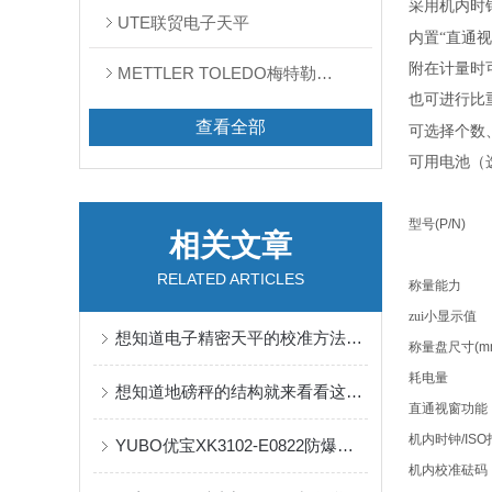
采用机内时
UTE联贸电子天平
内置“直通
附在计量时
METTLER TOLEDO梅特勒天平
也可进行比
查看全部
可选择个数
可用电池（
型号
(P/N)
相关文章
RELATED ARTICLES
称量能力
zui小显示值
想知道电子精密天平的校准方法看看这些吧
称量盘尺寸
(m
耗电量
想知道地磅秤的结构就来看看这些吧
直通视窗功能
机内时钟
/ISO
YUBO优宝XK3102-E0822防爆电子台称说明
机内校准砝码