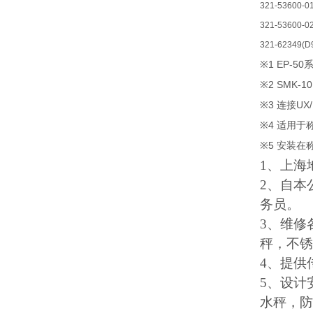
321-53600-0
321-53600-0
321-62349(D
※1 EP-50
※2 SMK-10
※3
UX
连接
※4
适用于
※5
安装在
1、上海
2
、自本
务员。
3
、维修
秤，不锈
4
、提供
5、设计
水秤，防