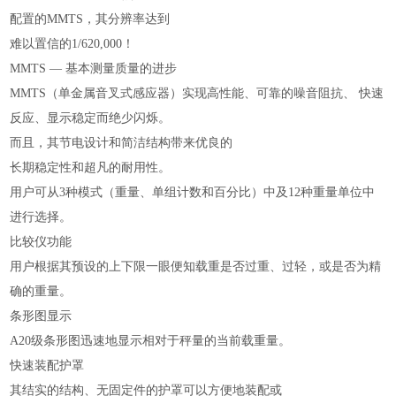
配置的MMTS，其分辨率达到
难以置信的1/620,000！
MMTS — 基本测量质量的进步
MMTS（单金属音叉式感应器）实现高性能、可靠的噪音阻抗、 快速
反应、显示稳定而绝少闪烁。
而且，其节电设计和简洁结构带来优良的
长期稳定性和超凡的耐用性。
用户可从3种模式（重量、单组计数和百分比）中及12种重量单位中
进行选择。
比较仪功能
用户根据其预设的上下限一眼便知载重是否过重、过轻，或是否为精
确的重量。
条形图显示
A20级条形图迅速地显示相对于秤量的当前载重量。
快速装配护罩
其结实的结构、无固定件的护罩可以方便地装配或