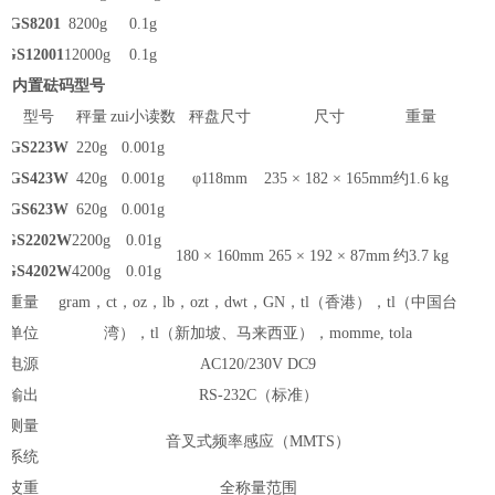
GS8201
8200g
0.1g
GS12001
12000g
0.1g
内置砝码型号
型号
秤量
zui小读数
秤盘尺寸
尺寸
重量
GS223W
220g
0.001g
GS423W
420g
0.001g
φ118mm
235 × 182 × 165mm
约1.6 kg
GS623W
620g
0.001g
GS2202W
2200g
0.01g
180 × 160mm
265 × 192 × 87mm
约3.7 kg
GS4202W
4200g
0.01g
重量
gram，ct，oz，lb，ozt，dwt，GN，tl（香港），tl（中国台
单位
湾），tl（新加坡、马来西亚），momme, tola
电源
AC120/230V DC9
输出
RS-232C（标准）
测量
音叉式频率感应（MMTS）
系统
皮重
全称量范围