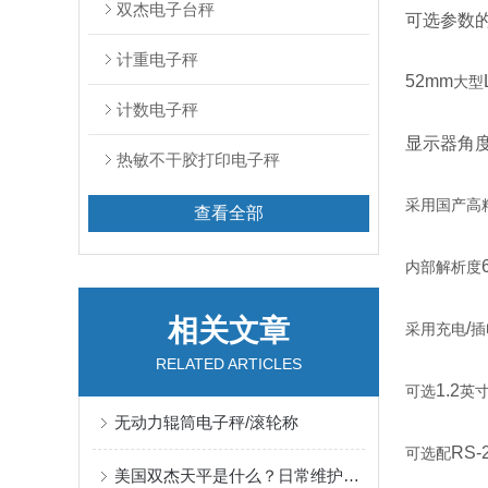
双杰电子台秤
可选参数
计重电子秤
52mm
大型
计数电子秤
显示器角
热敏不干胶打印电子秤
采用国产高精
查看全部
内部解析度
相关文章
/
采用充电
插
RELATED ARTICLES
1.2
可选
英
无动力辊筒电子秤/滚轮称
RS-
可选配
美国双杰天平是什么？日常维护清洁