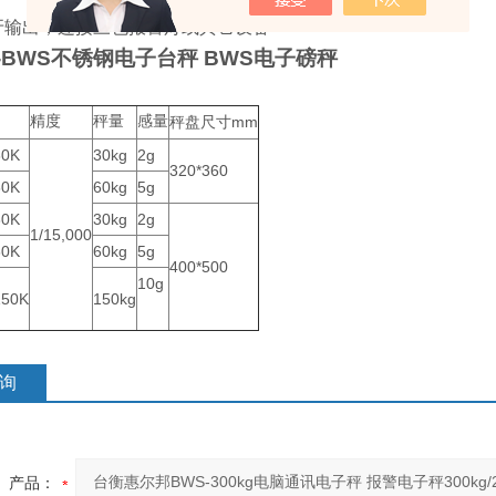
牙输出，连接三色报警灯或其它设备
08-BWS不锈钢电子台秤 BWS电子磅秤
精度
秤量
感量
mm
秤盘尺寸
30K
30kg
2g
320*360
60K
60kg
5g
30K
30kg
2g
1/15,000
60K
60kg
5g
400*500
10g
150K
150kg
询
产品：