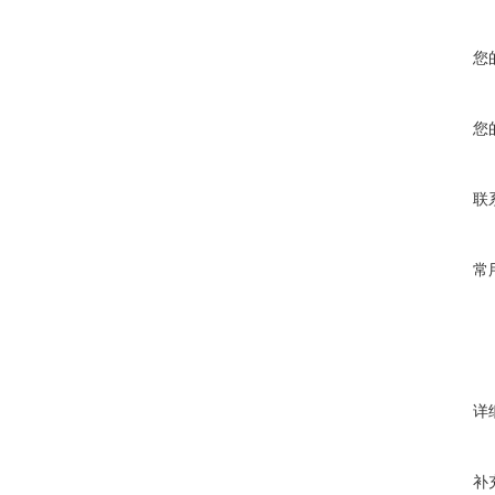
您
您
联
常
详
补