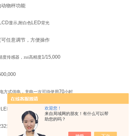
的动物秤功能
LCD
,
LED
显示
附白色
背光
度可任意调节，方便操作
1/15,000
度传感器，zui高精度
600,000
70
电方式供电，充电一次可待使用
小时
欢迎您！
LED
寸
显示
来自局域网的朋友！有什么可以帮
助您的吗？
232
通讯端口，可连接电脑、印表机或大型户外显示器