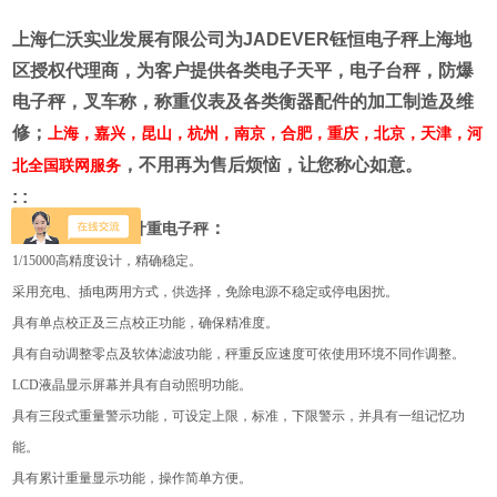
上海仁沃实业发展有限公司为
JADEVER
钰恒电子秤上海地
区授权代理商
，为客户提供各类电子天平，电子台秤，防爆
电子秤，叉车称，称重仪表及各类衡器配件的加工制造及维
修；
上海，嘉兴，昆山，杭州，南京，合肥，重庆，北京，天津，河
，不用再为售后烦恼，让您称心如意。
北全国联网服务
: :
：
钰恒JTS-LW新型计重电子秤
1/15000
高精度设计，精确稳定。
采用充电、插电两用方式，供选择，免除电源不稳定或停电困扰。
具有单点校正及三点校正功能，确保精准度。
具有自动调整零点及软体滤波功能，秤重反应速度可依使用环境不同作调整。
LCD
液晶显示屏幕并具有自动照明功能。
具有三段式重量警示功能，可设定上限，标准，下限警示，并具有一组记忆功
能。
具有累计重量显示功能，操作简单方便。