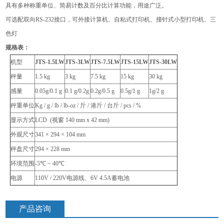
具有多种称重单位、简易计数及百分比计算功能，用途广泛。
可选配双向RS-232接口，可外接计算机、自粘式打印机、撞针式小型打印机、三
色灯
规格表：
机型
JTS-1.5LW
JTS-3LW
JTS-7.5LW
JTS-15LW
JTS-30LW
秤量
1.5 kg
3 kg
7.5 kg
15 kg
30 kg
感量
0.05g/0.1 g
0.1 g/0.2g
0.2g/0.5 g
0.5g/1 g
1g/2 g
秤重单位
Kg / g / lb / lb-oz /
斤 / 港斤 / 台斤 / pcs / %
显示方式
LCD (
视窗 140 mm x 42 mm)
外观尺寸
341 × 294 × 104 mm
秤盘尺寸
294 × 228 mm
环境范围
-5℃ ~ 40℃
电源
110V / 220V
电源线、6V 4.5A蓄电池
产品咨询