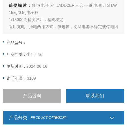
简要描述：
钰恒电子秤 JADECER三合一继电器JTS-LW-
15kg/0.5g电子秤
1/15000高精度设计，精确稳定。
采用充电、插电两用方式，供选择，免除电源不稳定或停电困
扰。
具有单点校正及三点校正功能，确保精准度。
产品型号：
具有自动调整零点及软体滤波功能，秤重反应速度可依使用环
厂商性质：
生产厂家
境不同作调整。
LCD液晶显示屏幕并具有自动照明功能。
更新时间：
2024-06-16
访 问 量：
3109
产品咨询
联系我们
产品分类
PRODUCT CATEGORY