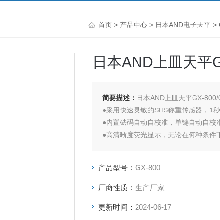
首页
>
产品中心
>
日本AND电子天平
>
日本AND上皿天平GX-
简要描述：
日本AND上皿天平GX-800/0
●采用快速灵敏的SHS称重传感器，1
●内置砝码自动自校准，单键自动自校
●高清晰度荧光显示，无论在何种条件
●多种称重单位，计数，百分比，动物
●数据存储功能，能存储重量值，GLP
产品型号：
GX-800
厂商性质：
生产厂家
更新时间：
2024-06-17