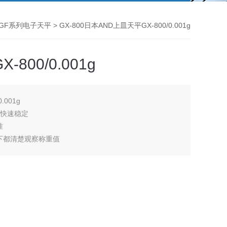
GF系列电子天平
> GX-800日本AND上皿天平GX-800/0.001g
800/0.001g
.001g
秒快速稳定
准
下都清楚观察称重值
称重。可选配密度装置
数据，计数数据