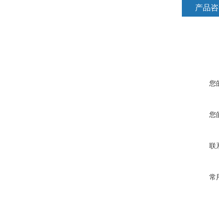
产品咨
您
您
联
常