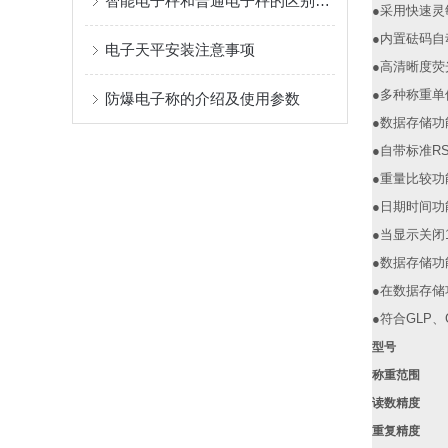
智能电子秤和普通电子秤的区别，一文讲清
●
采用快速灵
●
内置砝码自
电子天平安装注意事项
●
高清晰度荧
●
多种称重单
防爆电子称的介绍及使用参数
●
数据存储功
●
自带标准
RS
●
重量比较功
●
日期时间功
●
当显示关闭
●
数据存储功
●
在数据存储
●
符合
GLP
、
型号
称重范围
读数精度
重复精度