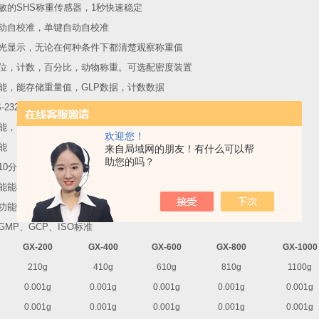
敏的
SHS
称重传感器，
1
秒快速稳定
动自校准，单键自动自校准
光显示，无论在何种条件下都清楚观察称重值
位，计数，百分比，动物称重。可选配密度装置
能，能存储重量值，
GLP
数据，计数数据
-232C
接口和
Win-CT
软件，直接和计算机或打印机连接
能，能选配比较报警接口及报警灯
欢迎您！
能
来自局域网的朋友！有什么可以帮
助您的吗？
10
分钟后会自动关断电源
能能存储
40
组称重数据和在计数模式下的
20
组单位重量
功能中，称重间隔可以
2
，
5
，
10
，
30
秒或
1
，
2
，
5
，
10
分钟显示
GMP
、
GCP
、
ISO
标准
GX-200
GX-400
GX-600
GX-800
GX-1000
210g
410g
610g
810g
1100g
0.001g
0.001g
0.001g
0.001g
0.001g
0.001g
0.001g
0.001g
0.001g
0.001g