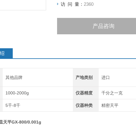
访 问 量：
2360
产品咨询
绍
其他品牌
产地类别
进口
1000-2000g
仪器精度
千分之一克
5千-8千
仪器种类
精密天平
天平GX-800/0.001g