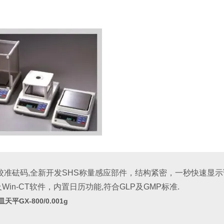
校准砝码
,
全新开发
SHS
称量感应部件，结构紧密，一秒快速显示
及
Win-CT
软件，
内置日历功能
,
符合
GLP
及
GMP
标准
.
天平GX-800/0.001g