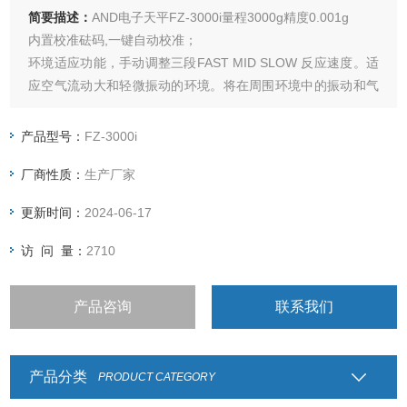
简要描述：
AND电子天平FZ-3000i量程3000g精度0.001g
内置校准砝码,一键自动校准；
环境适应功能，手动调整三段FAST MID SLOW 反应速度。适
应空气流动大和轻微振动的环境。将在周围环境中的振动和气
流对天平在称量中的影响降到Z低。
小型B5大小，方便自动化生产线安装
产品型号：
FZ-3000i
厂商性质：
生产厂家
更新时间：
2024-06-17
访 问 量：
2710
产品咨询
联系我们
产品分类
PRODUCT CATEGORY