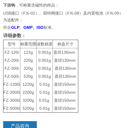
下挂钩
，可称重含磁性的样品；
USB
FXi-02
FXi-08
FXi-09
接口（
）、因特网接口（
）及内置电池（
）
为选配件；
GLP
GMP
ISO
符合
、
、
标准。
详细参数：
型号
称重范围
读数精度
称盘尺寸
FZ-120i
122g
0.001g
直径130mm
FZ-200i
220g
0.001g
直径130mm
FZ-300i
320g
0.001g
直径130mm
FZ-500i
520g
0.001g
直径130mm
FZ-1200i
1220g
0.01g
直径150mm
FZ-2000i
2200g
0.01g
直径150mm
FZ-3000i
3200g
0.01g
直径150mm
FZ-5000i
5200g
0.01g
直径150mm
产品咨询