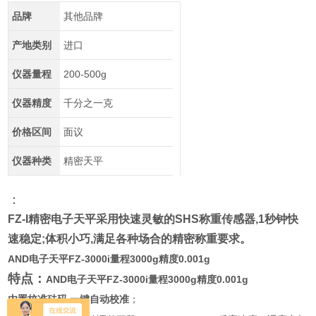
品牌
其他品牌
产地类别
进口
仪器量程
200-500g
仪器精度
千分之一克
价格区间
面议
仪器种类
精密天平
：
FZ-I
精密电子天平采用快速灵敏的
SHS
称重传感器
,1
秒钟快
速稳定
;
体积小巧
,
满足各种场合的精密称重要求。
AND电子天平FZ-3000i量程3000g精度0.001g
特点：
AND电子天平FZ-3000i量程3000g精度0.001g
,
内置校准砝码
一键自动校准
；