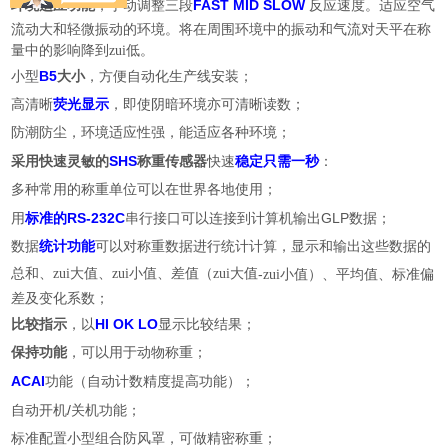
FAST
MID SLOW
环境适应功能
，手动调整三段
反应速度。适应空气
流动大和轻微振动的环境。将在周围环境中的振动和气流对天平在称
量中的影响降到zui低。
B5
小型
大小
，方便自动化生产线安装；
高清晰
荧光显示
，即使阴暗环境亦可清晰读数；
防潮防尘，环境适应性强，能适应各种环境；
SHS
采用快速灵敏的
称重传感器
快速
稳定只需一秒
：
多种常用的称重单位可以在世界各地使用；
RS-232C
GLP
用
标准的
串行接口可以连接到计算机输出
数据；
数据
统计功能
可以对称重数据进行统计计算，显示和输出这些数据的
总和、zui大值、zui小值、差值（zui大值
-
zui小值）、平均值、标准偏
差及变化系数；
HI
OK LO
比较指示
，以
显示比较结果；
保持功能
，可以用于动物称重；
ACAI
功能（自动计数精度提高功能）；
/
自动开机
关机功能；
标准配置小型组合防风罩，可做精密称重；