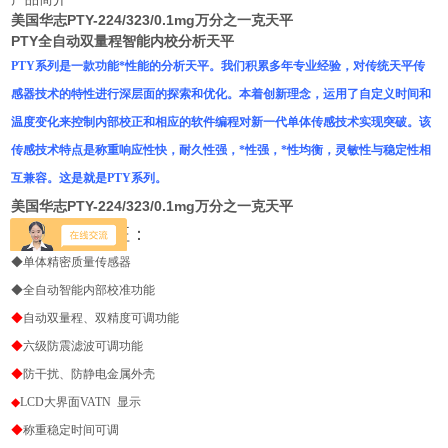
美国华志PTY-224/323/0.1mg万分之一克天平
PTY全自动双量程智能内校分析天平
PTY
系列是一款功能*性能的分析天平。我们积累多年专业经验，对传统天平传
感器技术的特性进行深层面的探索和优化。本着创新理念，运用了自定义时间和
温度变化来控制内部校正和相应的软件编程对新一代单体传感技术实现突破。该
传感技术特点是称重响应性快，耐久性强，*性强，*性均衡，灵敏性与稳定性相
互兼容。这是就是
PTY
系列。
美国华志PTY-224/323/0.1mg万分之一克天平
■
主要性能特征：
◆单体精密质量传感器
◆
全自动智能内部校准功能
◆
自动双量程、双精度可调功能
◆
六级防震滤波可调功能
◆
防干扰、防静电金属外壳
◆
LCD
大界面
VATN
显示
◆
称重稳定时间可调