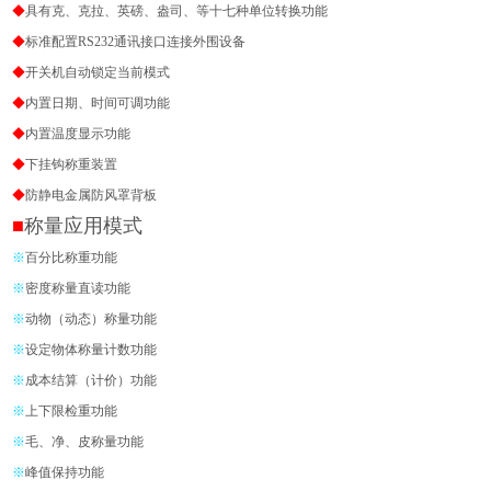
◆
具有克、克拉、英磅、盎司、等十七种单位转换功能
◆
标准配置
RS232
通讯接口连接外围设备
◆
开关机自动锁定当前
模式
◆
内置日期、时间可调功能
◆
内置温度显示功能
◆
下挂钩称重装置
◆
防静电金属防风罩背板
■
称量应用模式
※
百分比称重功能
※
密度称量直读功能
※
动物（动态）称量功能
※
设定物体称量计数功能
※
成本结算（计价）功能
※
上下限检重功能
※
毛、净、皮称量功能
※
峰值保持功能