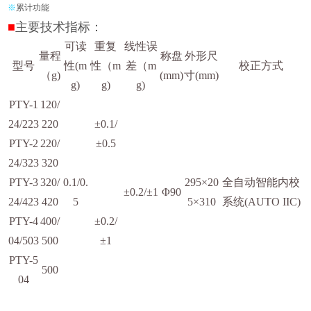
※
累计功能
■
主要技术指标：
可读
重复
线性误
量程
称盘
外形尺
型号
性(m
性（m
差（m
校正方式
（g)
(mm)
寸(mm)
g)
g)
g)
PTY-1
120/
24/223
220
±0.1/
PTY-2
220/
±0.5
24/323
320
PTY-3
320/
0.1/0.
295×20
全自动智能内校
±0.2/±1
Φ90
24/423
420
5
5×310
系统(AUTO IIC)
PTY-4
400/
±0.2/
04/503
500
±1
PTY-5
500
04