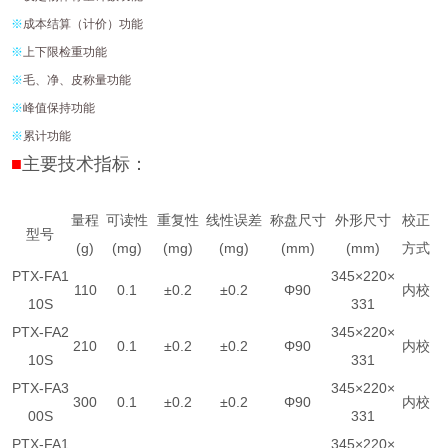
※
成本结算（计价）功能
※
上下限检重功能
※
毛、净、皮称量功能
※
峰值保持功能
※
累计功能
■
主要技术指标：
量程
可读性
重复性
线性误差
称盘尺寸
外形尺寸
校正
型号
(g)
(mg)
(mg)
(mg)
(mm)
(mm)
方式
PTX-FA1
345×220×
110
0.1
±0.2
±0.2
Φ90
内校
10S
331
PTX-FA2
345×220×
210
0.1
±0.2
±0.2
Φ90
内校
10S
331
PTX-FA3
345×220×
300
0.1
±0.2
±0.2
Φ90
内校
00S
331
PTX-FA1
345×220×