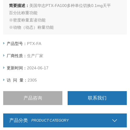
简要描述：
美国华志PTX-FA100多种单位切换0.1mg天平
百分比称重功能
※密度称量直读功能
※动物（动态）称量功能
※设定物体称量计数功能
※成本结算（计价）功能
产品型号：
PTX-FA
※上下限检重功能
厂商性质：
生产厂家
※毛、净、皮称量功能
※峰值保持功能
更新时间：
2024-06-17
※累计功能
访 问 量：
2305
产品咨询
联系我们
产品分类
PRODUCT CATEGORY