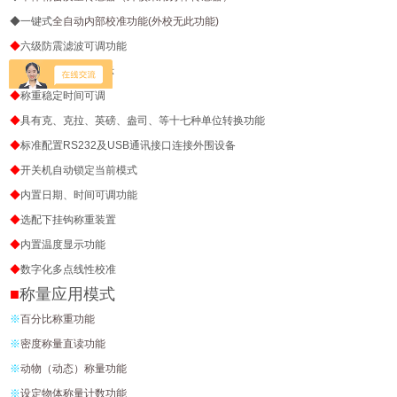
◆
一键式
全自动内部校准功能(外校无此功能)
◆
六级防震滤波可调功能
◆
LCD
大界面背光显示
◆
称重稳定时间可调
◆
具有克、克拉、英磅、盎司、等十七种单位转换功能
◆
标准配置
RS232
及
USB
通讯接口连接外围设备
◆
开关机自动锁定当前
模式
◆
内置日期、时间可调功能
◆
选配
下挂钩称重装置
◆
内置温度显示功能
◆
数字化多点线性校准
■
称量应用模式
※
百分比称重功能
※
密度称量直读功能
※
动物（动态）称量功能
※
设定物体称量计数功能