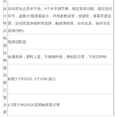
式
设
自动背光点亮水平泡，4个水平调节脚，锁定菜单功能，稳定指示
计
符号，超载/欠载屏幕提示，环境参数设置，按键音，屏幕亮度设
特
置，自动亮度休眠时间选择，触摸屏校准，自动去皮，操作语言
点
选择(9种)。
电
电源适配器
源
结
金属底座，塑料上盖，不锈钢秤盘，整机防尘罩，下挂式秤钩
构
通
讯
标配1个RS232, 2个USB 接口
接
口
显
示
4.3英寸WQVGA宽屏触摸显示屏
屏