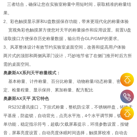
三者结合，确保让您在实验室称量中用短时间，获取精准的称量结
果。
2、彩色触摸显示屏和U盘数据保存功能，带来更现代化的称量体验
宽视角彩色触摸屏方便您对天平的称量操作和应用设置。前置U盘
读取接口方便保存历史称量数据，输出符合GLP/GMP的要求。
3、风罩整体设计有效节约实验室桌面空间，改善和提高用户体验
两片式的顶部和两侧风罩门设计，巧妙地节省了在侧门推开时后方所
需的桌面空间。
奥豪斯AX系列天平称量模式：
基本称量、计件称量、百分比称量、动物称量/动态称量、密度测
定、检量程量、显示保持、累加称量、配方配比
奥豪斯AX天平 其它特色
RS232通讯接口，下挂式称量，整机防尘罩，不锈钢秤盘，铸铁天
平基座，防盗锁，自动背光，点亮水平泡，4个水平调节脚，锁定菜
单功能，稳定指示符号，超载/欠载屏幕提示，环境参数设置，按键
音，屏幕亮度设置，自动亮度休眠时间选择，触摸屏校准，自动去