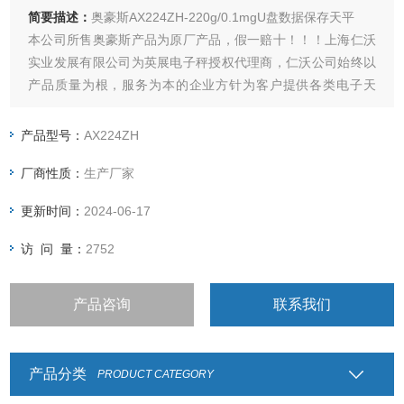
简要描述：
奥豪斯AX224ZH-220g/0.1mgU盘数据保存天平
本公司所售奥豪斯产品为原厂产品，假一赔十！！！上海仁沃
实业发展有限公司为英展电子秤授权代理商，仁沃公司始终以
产品质量为根，服务为本的企业方针为客户提供各类电子天
平，电子台秤，防爆电子秤，叉车称，称重仪表及各类衡器配
件的加工制造及维修；
产品型号：
AX224ZH
厂商性质：
生产厂家
更新时间：
2024-06-17
访 问 量：
2752
产品咨询
联系我们
产品分类
PRODUCT CATEGORY