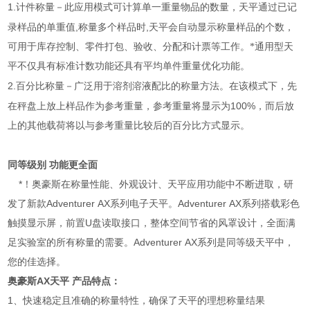
1.
计件称量－此应用模式可计算单一重量物品的数量，天平通过已记
,
,
录样品的单重值
称量多个样品时
天平会自动显示称量样品的个数，
可用于库存控制、零件打包、验收、分配和计票等工作。*通用型天
平不仅具有标准计数功能还具有平均单件重量优化功能。
2.
百分比称量－广泛用于溶剂溶液配比的称量方法。在该模式下，先
100%
在秤盘上放上样品作为参考重量，参考重量将显示为
，而后放
上的其他载荷将以与参考重量比较后的百分比方式显示。
同等级别 功能更全面
*！奥豪斯在称量性能、外观设计、天平应用功能中不断进取，研
发了新款Adventurer AX系列电子天平。Adventurer AX系列搭载彩色
触摸显示屏，前置U盘读取接口，整体空间节省的风罩设计，全面满
足实验室的所有称量的需要。Adventurer AX系列是同等级天平中，
您的佳选择。
奥豪斯AX天平 产品特点：
1、快速稳定且准确的称量特性，确保了天平的理想称量结果