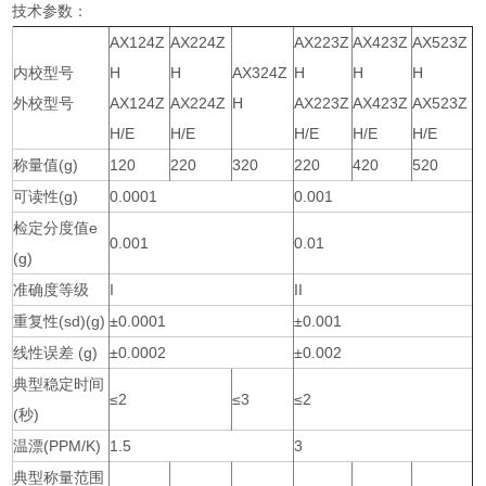
技术参数：
AX124Z
AX224Z
AX223Z
AX423Z
AX523Z
内校型号
H
H
AX324Z
H
H
H
外校型号
AX124Z
AX224Z
H
AX223Z
AX423Z
AX523Z
H/E
H/E
H/E
H/E
H/E
称量值(g)
120
220
320
220
420
520
可读性(g)
0.0001
0.001
检定分度值e
0.001
0.01
(g)
准确度等级
I
II
重复性(sd)(g)
±0.0001
±0.001
线性误差 (g)
±0.0002
±0.002
典型稳定时间
≤2
≤3
≤2
(秒)
温漂(PPM/K)
1.5
3
典型称量范围