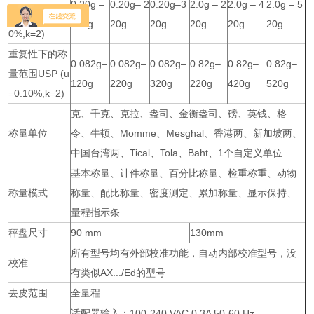
0.20g –
0.20g– 2
0.20g–3
2.0g – 2
2.0g – 4
2.0g – 5
USP (u=0.1
120g
20g
20g
20g
20g
20g
0%,k=2)
重复性下的称
0.082g–
0.082g–
0.082g–
0.82g–
0.82g–
0.82g–
量范围USP (u
120g
220g
320g
220g
420g
520g
=0.10%,k=2)
克、千克、克拉、盎司、金衡盎司、磅、英钱、格
称量单位
令、牛顿、Momme、Mesghal、香港两、新加坡两、
中国台湾两、Tical、Tola、Baht、1个自定义单位
基本称量、计件称量、百分比称量、检重称重、动物
称量模式
称量、配比称量、密度测定、累加称量、显示保持、
量程指示条
秤盘尺寸
90 mm
130mm
所有型号均有外部校准功能，自动内部校准型号，没
校准
有类似AX.../Ed的型号
去皮范围
全量程
适配器输入：100-240 VAC 0.3A 50-60 Hz