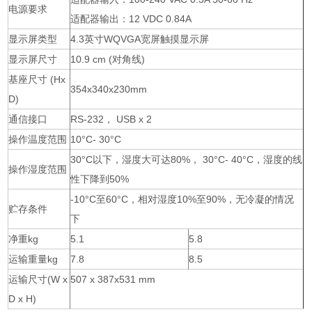
电源要求
适配器输出：12 VDC 0.84A
显示屏类型
4.3英寸WQVGA宽屏触摸显示屏
显示屏尺寸
10.9 cm (对角线)
基座尺寸 (Hx
354x340x230mm
D)
通信接口
RS-232， USB x 2
操作温度范围
10°C- 30°C
30°C以下，湿度大可达80%， 30°C- 40°C，湿度的线
操作湿度范围
性下降到50%
-10°C至60°C，相对湿度10%至90%，无冷凝的情况
贮存条件
下
净重kg
5.1
5.8
运输重量kg
7.8
8.5
运输尺寸(W x
507 x 387x531 mm
D x H)