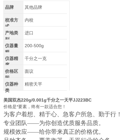
品牌
其他品牌
校准方
内校
式
产地类
进口
别
仪器量
200-500g
程
仪器精
千分之一克
度
价格区
面议
间
仪器种
精密天平
类
美国双杰220g/0.001g千分之一天平JJ223BC
价格是*要素，终有一款适合您！
为客户着想、精于心、急客户所急、勤于行！
专业团队——为你创造优质服务品质。
规模效应——给你带来真正的价格优。