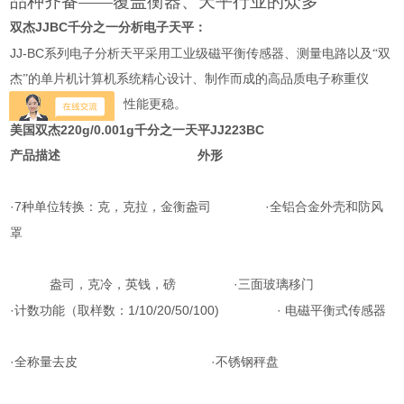
品种齐备——覆盖衡器、天平行业的众多
JJBC
双杰
千分之一分析电子天平：
JJ-BC
系列电子分析天平采用工业级磁平衡传感器、测量电路以及“双
杰”的单片机计算机系统精心设计、制作而成的高品质电子称重仪
器。产品精度更高、性能更稳。
美国双杰220g/0.001g千分之一天平JJ223BC
产品描述
外形
·7
·
种单位转换：克，克拉，金衡盎司
全铝合金外壳和防风
罩
·
盎司，克冷，英钱，磅
三面玻璃移门
·
1/10/20/50/100) ·
计数功能（取样数：
电磁平衡式传感器
·
·
全称量去皮
不锈钢秤盘