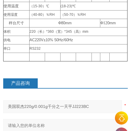
使用温度
（
15-30
）
℃
(18-23)
℃
使用湿度
（
40-80
）％
RH
（
50-70
）％
RH
秤台尺寸
Φ
80mm
Φ12
0mm
体积
220
（长）
*360
（宽）
*345
（高）
mm
AC220V±10% 50Hz/60Hz
供电
串口
RS232
产品咨询