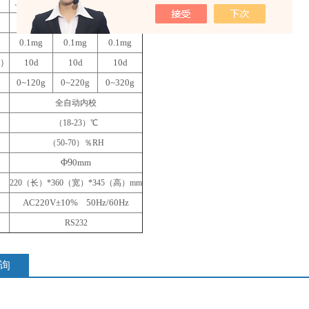
JJ124BF
JJ224BF
JJ324BF
120g
220g
320g
）
0.1mg
0.1mg
0.1mg
e）
10d
10d
10d
0~120g
0~220g
0~320g
全自动内校
（18-23）℃
（50-70）％RH
Φ9
0mm
220
（长）*360（宽）*345（高）mm
AC220V±10% 50Hz/60Hz
RS232
询