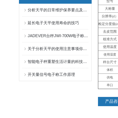
型号
大称量
分析天平的日常维护保养要点及周期规范
分辨率(d
延长电子天平使用寿命的技巧
检定分度值(
去皮范围
JADEVER台秤JWI-700W电子称标定方法
校准方式
使用温度
关于分析天平的使用注意事项你知道么
使用湿度
智能电子秤重塑生活计量的科技精灵
秤台尺寸
体积
开关量信号电子称工作原理
供电
串口
产品咨