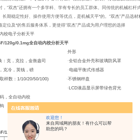
时，“双杰”还拥有一个多学科、学有专长的员工群体。同传统的机械杠杆
、长期稳定性好、操作使用方便等优点，是机械天平*的。“双杰”产品选材
格定位及*的售后服务体系，更使得“双杰”产品成为用户理想的选择
内校电子分析天平
BF/120g/0.1mg全自动内校分析天平
外形
换：克，克拉，金衡盎司
·全铝合金外壳和玻璃防风罩
，克冷，英钱，磅
·电磁平衡式传感器
1/10/20/50/100)
（取样数：
·不锈钢秤盘
LCD
·
液晶显示屏带绿色背光
砝码，全自动内校
秤钩
欢迎您！
来自局域网的朋友！有什么可以帮
助您的吗？
BF/120g/0.1mg全自动内校分析天平