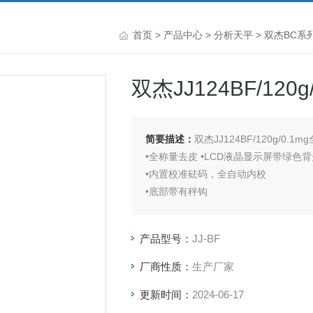
首页
>
产品中心
>
分析天平
>
双杰BC系
双杰JJ124BF/12
简要描述：
双杰JJ124BF/120g/0.
•全称量去皮 •LCD液晶显示屏带绿色背
•内置校准砝码，全自动内校
•底部带有秤钩
•水平调整脚
•水平指示器
产品型号：
JJ-BF
厂商性质：
生产厂家
更新时间：
2024-06-17