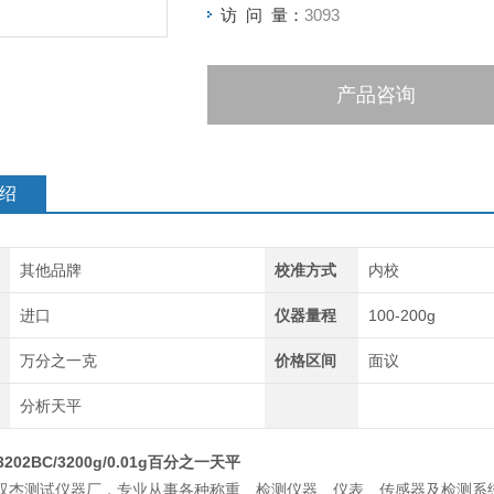
访 问 量：
3093
产品咨询
绍
其他品牌
校准方式
内校
进口
仪器量程
100-200g
万分之一克
价格区间
面议
分析天平
202BC/3200g/0.01g百分之一天平
测试仪器厂，专业从事各种称重、检测仪器、仪表、传感器及检测系统