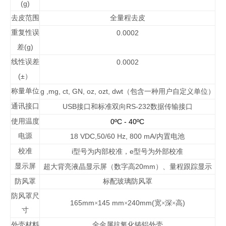
(g)
去皮范围
全量程去皮
重复性误
0.0002
(g)
差
线性误差
0.0002
(±
）
称量单位
g ,mg, ct, GN, oz, ozt, dwt
（包含一种用户自定义单位）
通讯接口
USB
RS-232
接口和标准双向
数据传输接口
使用温度
0ºC
-
40ºC
电源
18 VDC,50/60 Hz, 800 mA/
内置电池
校准
i
e
型号为内部校准，
型号为外部校准
显示屏
20mm
超大背亮液晶显示屏（数字高
）、
量程跟踪显示
防风罩
标配玻璃防风罩
防风罩尺
165mm
145 mm
240mm(
)
×
×
宽
×
深
×
高
寸
外壳材料
全金属抗氧化铸铝外壳