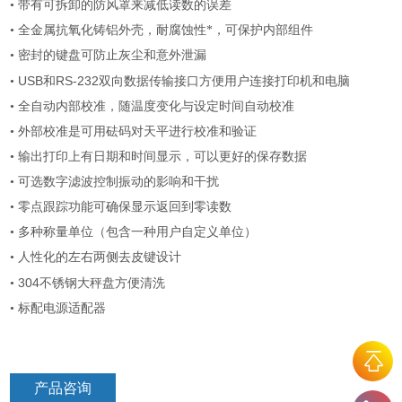
• 带有可拆卸的防风罩来减低读数的误差
•
全金属抗氧化铸铝外壳，耐腐蚀性*，
可保护内部组件
• 密封的键盘可防止灰尘和意外泄漏
USB
RS-232
•
和
双向数据传输接口方便用户连接打印机和电脑
•
全自动内部校准，随温度变化与设定时间自动校准
• 外部校准是可用砝码对天平进行校准和验证
• 输出打印上有日期和时间显示，可以更好的保存数据
• 可选数字滤波控制振动的影响和干扰
• 零点跟踪功能可确保显示返回到零读数
•
多种称量单位（包含一种用户自定义单位）
•
人性化的左右两侧去皮键设计
304
•
不锈钢大秤盘方便清洗
• 标配电源适配器
产品咨询