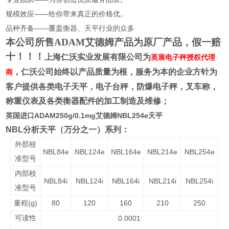
规模效应——给你带来真正的价格优。
品种齐备——覆盖衡器、天平行业的众多
本公司所售ADAM艾德姆产品为原厂产品，假一赔
十！！！
上海仁沃实业发展有限公司为
英展电子秤授权代理
，仁沃公司始终以产品质量为根，服务为本的企业方针为
商
客户提供各类电子天平，电子台秤，防爆电子秤，叉车称，
称重仪表及各类衡器配件的加工制造及维修；
英国进口ADAM250g/0.1mg艾德姆NBL254e天平
NBL
分析天平（万分之一）系列：
外部校
NBL84e
NBL124e
NBL164e
NBL214e
NBL254e
准型号
内部校
NBL84i
NBL124i
NBL164i
NBL214i
NBL254i
准型号
(g)
80
120
160
210
250
量程
可读性
0.0001