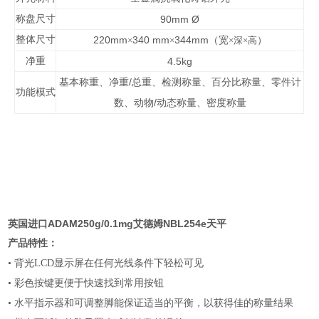
称盘尺寸
90mm
Ø
整体尺寸
220mm
340 mm
344mm
×
×
（宽
×深×高
）
净重
4.5kg
/
基本称重、净重
总重、检测称量、百分比称量、零件计
功能模式
/
数、动物
动态称量、密度称量
英国进口ADAM250g/0.1mg艾德姆NBL254e天平
产品特性：
• 背光LCD显示屏在任何光线条件下轻松可见
• 彩色按键更便于快速找到常用按钮
• 水平指示器和可调整脚能保证适当的平衡，以获得佳的称量结果