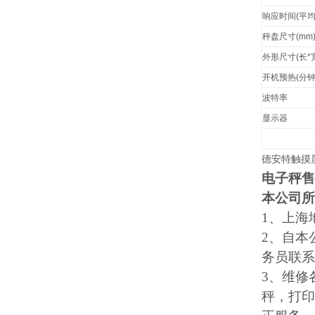
响应时间
(
平
秤盘尺寸
(mm
外形尺寸
(
长
*
开机预热
(
分
波特率
显示器
德安特触摸屏E
电子秤售
本公司所
1
、上海
2
、自本
务员联系
3
、维修
秤，打印