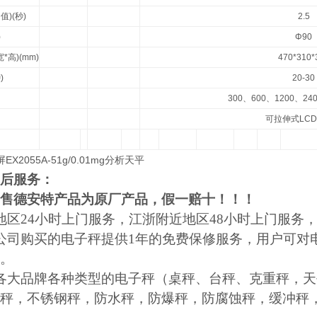
均值
)(
秒
)
2.5
)
Φ90
宽
*
高
)(mm)
470*310*
钟
)
20-30
300
、
600
、
1200
、
24
可拉伸式
LCD
X2055A-51g/0.01mg分析天平
后服务：
售德安特产品为原厂产品，假一赔十！！！
地区24小时上门服务，江浙附近地区48小时上门服务
公司购买的电子秤提供1年的免费保修服务，用户可对
。
各大品牌各种类型的电子秤（桌秤、台秤、克重秤，天
秤，不锈钢秤，防水秤，防爆秤，防腐蚀秤，缓冲秤