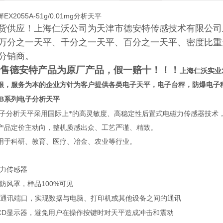
X2055A-51g/0.01mg分析天平
货供应！上海仁沃公司为天津市德安特传感技术有限公司
万分之一天平、千分之一天平、百分之一天平、密度比重
分销商。
售德安特产品为原厂产品，假一赔十！！！
上海仁沃实业
根，服务为本的企业方针为客户提供各类电子天平，电子台秤，防爆电子
-B
系列电子分析天平
子分析天平采用国际上*的高灵敏度、高稳定性后置式电磁力传感器技术
产品定价主动向，整机质感出众、工艺严谨、精致。
用于科研、教育、医疗、冶金、农业等行业。
磁力传感器
100%
璃防风罩，样品
可见
通讯端口，实现数据与电脑、打印机或其他设备之间的通讯
CD
显示器，避免用户在操作按键时对天平造成冲击和震动