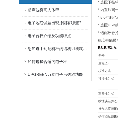
*
选配下挂
超声波身高人体秤
*
内置砝码
* 5.0
寸彩色
电子地磅误差出现原因有哪些?
*
USB
选配
*
选配热敏
电子台秤介绍及功能特点
德安特触摸屏E
ES-E/EX-A
想知道手动配料秤的结构组成就看看这些吧
型号
如何选择合适的电子秤
量程
(g)
校准方式
UPGREEN万泰电子吊钩称功能
可读性
(mg)
重复性
(mg)
线性误差
(mg)
操作温度范围
操作湿度范围