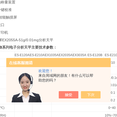
钩称量装置
一键校准
智能触摸屏
接口
打印机
X2055A-51g/0.01mg分析天平
-B
系列电子分析天平主要技术参数：
ES-E120A
ES-E210A
EX1035A
EX2035A
EX3035A
ES-E120B
ES-E21
120
210
120
210
320
120
210
内部砝码校准
欢迎您！
来自局域网的朋友！有什么可以帮
0.1
120g/0.1mg
210g/0.
助您的吗？
30g/0.01mg
30g/0.0
±0.1
±0.2
(
℃
)
0~40
(RH)
10%~7