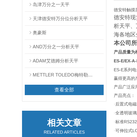
岛津万分之一天平
德安特触摸屏E
德安特现
天津德安特万分位分析天平
析天平、
奥豪斯
海各地区
本公司所
AND万分之一分析天平
产品质量为
ADAM艾德姆分析天平
ES-E/EX-A
ES-E
系列电
METTLER TOLEDO梅特勒天平
赢得更高的
产品广泛应
查看全部
产品亮点：
·后置式电
·全透明玻
相关文章
RS232
·标准
L
·可伸拉式
RELATED ARTICLES