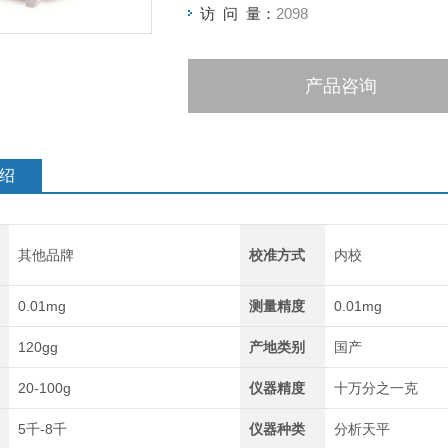
访 问 量：
2098
产品咨询
绍
其他品牌
校准方式
内校
0.01mg
测量精度
0.01mg
120gg
产地类别
国产
20-100g
仪器精度
十万分之一克
5千-8千
仪器种类
分析天平