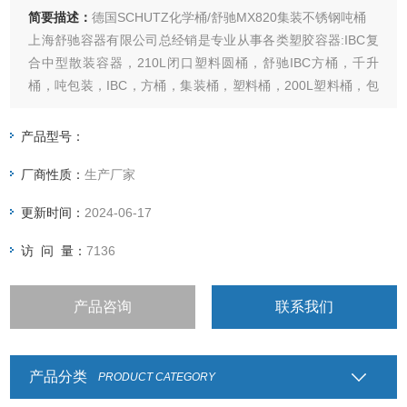
简要描述：
德国SCHUTZ化学桶/舒驰MX820集装不锈钢吨桶
上海舒驰容器有限公司总经销是专业从事各类塑胶容器:IBC复
合中型散装容器，210L闭口塑料圆桶，舒驰IBC方桶，千升
桶，吨包装，IBC，方桶，集装桶，塑料桶，200L塑料桶，包
装容器，中空容器，塑料容器，IBC桶，吨装方桶，200KG塑
料桶，闭口塑料桶，中型散装容器，吨装桶，集装方桶，塑料
产品型号：
圆桶等领域销售
厂商性质：
生产厂家
更新时间：
2024-06-17
访 问 量：
7136
产品咨询
联系我们
产品分类
PRODUCT CATEGORY