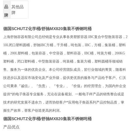
品
其他品
牌
牌
德国SCHUTZ化学桶/舒驰MX820集装不锈钢吨桶
上海舒驰容器有限公司总经销是专业从事各类塑胶容器:IBC复合中型散装容器，2
10L闭口塑料圆桶，舒驰IBC方桶，千升桶，吨包装，IBC，方桶，集装桶，塑料
桶，200L塑料桶，包装容器，中空容器，塑料容器，IBC桶，吨装方桶，200KG
塑料桶，闭口塑料桶，中型散装容器，吨装桶，集装方桶，塑料圆桶等领域销
售、服务为一体的优良企业。本公司经营团队成员，皆行业领域的菁英，随着科
技进步以及适应市场变化及产业升级，提供更优质的服务与产品给予客户。仁沃
公司秉承『诚信』、『负责』、『专业』、『价值』的经营理念，为国内外企业
提供*的电子衡器专业服务，无论在设备规划、一般电子秤产品的销售整合或是
技术的研究发展不遗余力，进而协助客户*应用电子衡器系列产品控制品质，掌
握生产效率，替客户创造更高的利润。
德国SCHUTZ化学桶/舒驰MX820集装不锈钢吨桶
产品优点