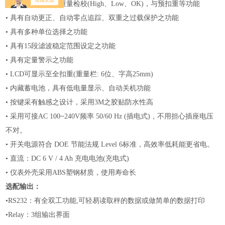
•
具有重量累计，重量检校
(High、Low、OK)，与预扣重等功能
•
具有自动更正、自动零点追踪、双重之过载保护之功能
•
具有多种单位选择之功能
•
具有
15段滤波稳定范围设定之功能
•
具有定量警示之功能
•
LCD可显示至全扣重(重量栏: 6位、字高25mm)
•
内藏蓄电池，具有低电量显示、自动关机功能
•
按键采有触感之设计，采用
3M之胶贴防水性高
•
采用可接
AC 100~240V频率 50/60 Hz (插电式)，不用担心插座电压
不对。
•
开关电源符合
DOE 节能法规 Level 6标准，高效率低耗能更省电。
•
直流：
DC 6 V / 4 Ah 充电电池(充电式)
•
仪表外壳采用
ABS塑钢材质，使用寿命长
选配输出：
•RS232：有全双工功能,可轻易读取秤的数据或做简单的数据打印
•
Relay：3组输出界面