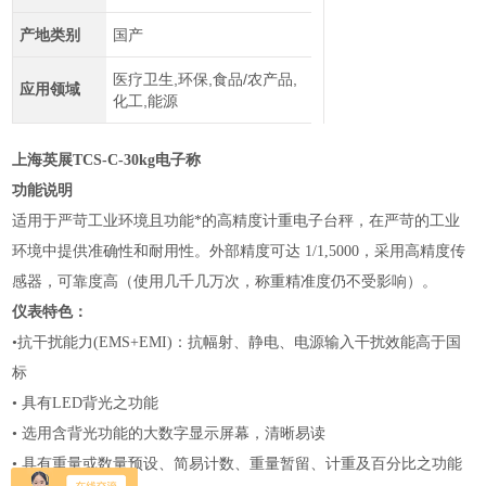
产地类别
国产
医疗卫生,环保,食品/农产品,
应用领域
化工,能源
上海英展TCS-C-30kg电子称
功能说明
适用于严苛工业环境且功能*的高精度计重电子台秤，在严苛的工业
环境中提供准确性和耐用性。外部精度可达
1/1,5000，采用高精度传
感器，可靠度高（使用几千几万次，称重精准度仍不受影响）。
仪表特色：
•抗干扰能力
(EMS+EMI)：抗幅射、静电、电源输入干扰效能高于国
标
•
具有
LED背光之功能
•
选用含背光功能的大数字显示屏幕，清晰易读
•
具有重量或数量预设、简易计数、重量暂留、计重及百分比之功能