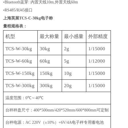
•
Bluetooth蓝芽: 内置天线10m,外置天线60m
•RS
485
/
RJ45
接口
上海英展TCS-C-30kg电子称
量程规格表：
机型
最大称量
最小感量
外部精度
TCS-W-30kg
30kg
2g
1/15000
TCS-W-60kg
60
kg
5g
1/1
2
000
TCS-W-150kg
150kg
10g
1/15000
TCS-W-300kg
300kg
20g
1/15000
温度范围：
0
℃
～
40
℃
台秤秤盘尺寸：
400*500mm/
4
2
0*5
2
0mm
/
600*800mm
可定制
台秤电源：
AC 220V
（
±
10%
）
+6V/4A
电子秤专用蓄电池