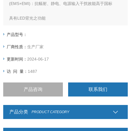
(EMS+EMI)：抗幅射、静电、电源输入干扰效能高于国标
具有LED背光之功能
• 选用含背光功能的大数字显示屏幕，清晰易读
产品型号：
厂商性质：
生产厂家
• 具有重量或数量预设、简易计数、重量暂留、计重及百分比
之功能
更新时间：
2024-06-17
• 具有重量累计，重量检校(High、Low、OK)，与预扣重等功
访 问 量：
1487
能
产品咨询
联系我们
• 具有自动更正、自动零点追踪、双重之过载保护之功能
• 具有多种单位选择
产品分类
PRODUCT CATEGORY