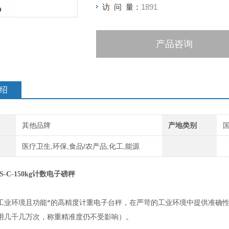
访 问 量：
1891
产品咨询
绍
其他品牌
产地类别
医疗卫生,环保,食品/农产品,化工,能源
-C-150kg计数电子磅秤
工业环境且功能*的高精度计重电子台秤，在严苛的工业环境中提供准确
用几千几万次，称重精准度仍不受影响）。