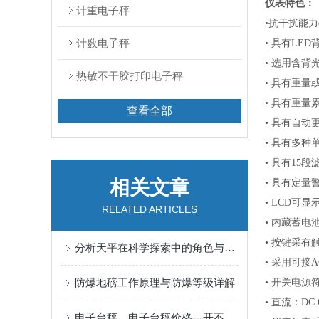
仪表特色：
计重电子秤
•抗干扰能力
计数电子秤
•
具有
LED
•
选用含背
热敏不干胶打印电子秤
•
具有重量
•
具有重量
查看全部
•
具有自动
•
具有多种
•
具有
15段
相关文章
•
具有定量
•
LCD可显示
RELATED ARTICLES
•
内藏蓄电
•
按键采有
分析天平在科学探索中的角色与影响
•
采用可接
A
防爆地磅工作原理与防爆等级详解
•
开关电源
•
直流：
DC
电子台秤，电子台秤价格---开不了机有几种情况