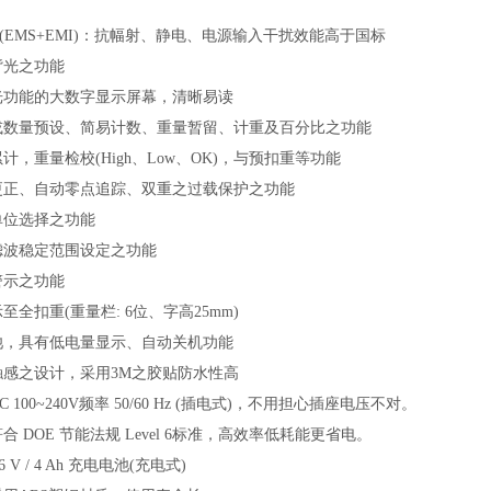
(EMS+EMI)：抗幅射、静电、电源输入干扰效能高于国标
背光之功能
光功能的大数字显示屏幕，清晰易读
或数量预设、简易计数、重量暂留、计重及百分比之功能
累计，重量检校
(High、Low、OK)，与预扣重等功能
更正、自动零点追踪、双重之过载保护之功能
单位选择之功能
滤波稳定范围设定之功能
警示之功能
至全扣重(重量栏: 6位、字高25mm)
池，具有低电量显示、自动关机功能
触感之设计，采用
3M之胶贴防水性高
C 100~240V频率 50/60 Hz (插电式)，不用担心插座电压不对。
符合
DOE 节能法规 Level 6标准，高效率低耗能更省电。
 6 V / 4 Ah 充电电池(充电式)