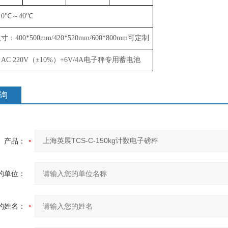
：
0
℃
～
40
℃
尺寸：
400*500mm/
4
2
0*5
2
0mm
/
600*800mm
可定制
：
AC 220V
（
±
10%
）
+6V/4A
电子秤专用蓄电池
询
产品：
的单位：
的姓名：