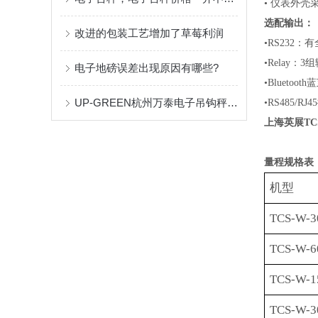
•
仪表外壳
选配输出：
改进的包装工艺增加了草莓利润
•RS232
•
Relay：
电子地磅误差出现原因有哪些?
•
Bluetoo
UP-GREEN杭州万泰电子吊钩秤标定方法
•RS
485
/
RJ45
上海英展TCS
量程规格表
机型
TCS-W-3
TCS-W-6
TCS-W-1
TCS-W-3