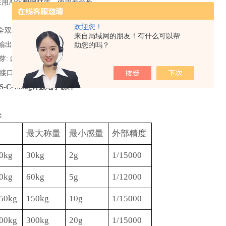
采用
ABS塑钢材质，使用寿命长
欢迎您！
：有全双工功能,可轻易读取秤的数据或做简单的数据打印
来自局域网的朋友！有什么可以帮
助您的吗？
3组输出界面
th蓝芽: 内置天线10m,外置天线60m
接口
-C-150kg计数电子磅秤
：
最大称量
最小感量
外部精度
0kg
30kg
2g
1/15000
0kg
60
kg
5g
1/1
2
000
50kg
150kg
10g
1/15000
00kg
300kg
20g
1/15000