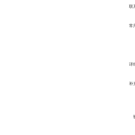
联
常
详
补