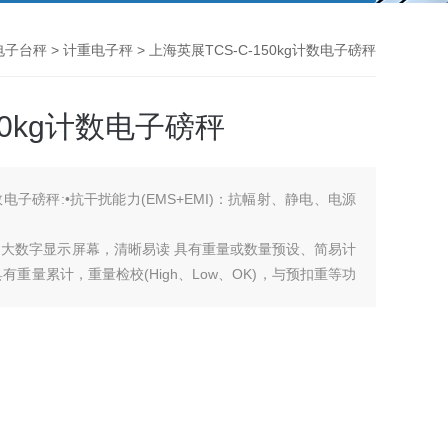
电子台秤
>
计重电子秤
> 上海英展TCS-C-150kg计数电子磅秤
50kg计数电子磅秤
计数电子磅秤:•抗干扰能力(EMS+EMI)：抗幅射、静电、电源
的大数字显示屏幕，清晰易读 具有重量或数量预设、简易计
重量累计，重量检校(High、Low、OK)，与预扣重等功
重之过载保护之功 具有多种单位选择