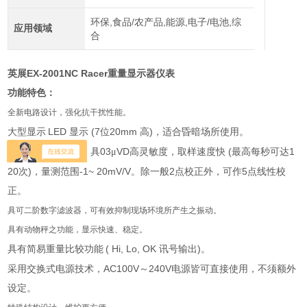
环保,食品/农产品,能源,电子/电池,综
应用领域
合
EX-2001NC Racer
英展
重量显示器仪表
功能特色：
全新电路设计，强化抗干扰性能。
LED
(7
20mm
)
大型显示
显示
位
高
，适合昏暗场所使用。
A/D
03
VD
(
1
高性能
转换器，具
μ
高灵敏度，取样速度快
最高每秒可达
20
)
-1~ 20mV/V
2
5
次
，量测范围
。除一般
点校正外，可作
点线性校
正。
具可二阶数字滤波器，可有效抑制现场环境所产生之振动。
具有动物秤之功能，显示快速、稳定。
( Hi, Lo, OK
)
具有简易重量比较功能
讯号输出
。
AC100V
240V
采用交换式电源技术，
～
电源皆可直接使用，不须额外
设定。